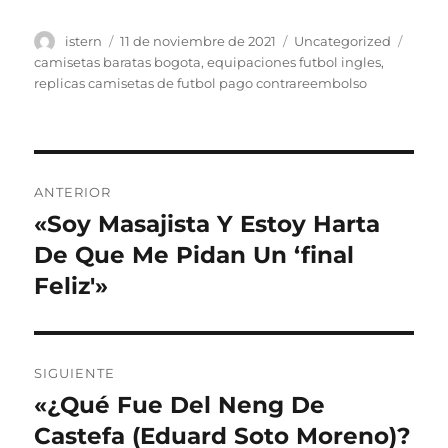
Autor
Publicado
Categorías
Etiqu
istern
11 de noviembre de 2021
Uncategorized
el
camisetas baratas bogota
,
equipaciones futbol ingles
,
replicas camisetas de futbol pago contrareembolso
Navegación
ANTERIOR
de
«Soy Masajista Y Estoy Harta
Entrada
anterior:
De Que Me Pidan Un ‘final
entradas
Feliz'»
SIGUIENTE
«¿Qué Fue Del Neng De
Entrada
siguiente:
Castefa (Eduard Soto Moreno)?