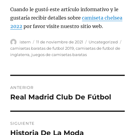
Cuando le gustó este artículo informativo y le
gustaría recibir detalles sobre
camiseta chelsea
2022
por favor visite nuestro sitio web.
Autor
Publicado
Categorías
Etiqu
istern
11 de noviembre de 2021
Uncategorized
el
camisetas baratas de futbol 2019
,
camisetas de futbol de
inglaterra
,
juegos de camisetas baratas
Navegación
ANTERIOR
de
Real Madrid Club De Fútbol
Entrada
anterior:
entradas
SIGUIENTE
Historia De La Moda
Entrada