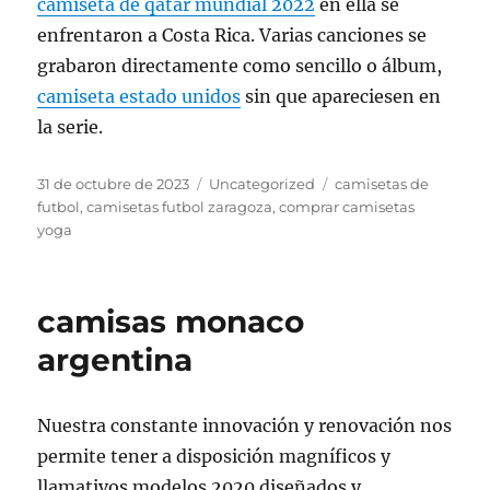
camiseta de qatar mundial 2022
en ella se
enfrentaron a Costa Rica. Varias canciones se
grabaron directamente como sencillo o álbum,
camiseta estado unidos
sin que apareciesen en
la serie.
Publicado
Categorías
Etiquetas
31 de octubre de 2023
Uncategorized
camisetas de
el
futbol
,
camisetas futbol zaragoza
,
comprar camisetas
yoga
camisas monaco
argentina
Nuestra constante innovación y renovación nos
permite tener a disposición magníficos y
llamativos modelos 2020 diseñados y