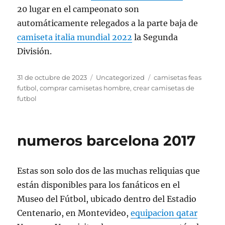
20 lugar en el campeonato son
automáticamente relegados a la parte baja de
camiseta italia mundial 2022
la Segunda
División.
Publicado
Categorías
Etiquetas
31 de octubre de 2023
Uncategorized
camisetas feas
el
futbol
,
comprar camisetas hombre
,
crear camisetas de
futbol
numeros barcelona 2017
Estas son solo dos de las muchas reliquias que
están disponibles para los fanáticos en el
Museo del Fútbol, ubicado dentro del Estadio
Centenario, en Montevideo,
equipacion qatar