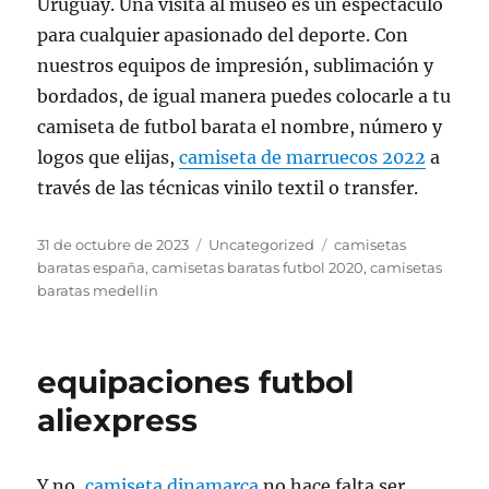
Uruguay. Una visita al museo es un espectáculo
para cualquier apasionado del deporte. Con
nuestros equipos de impresión, sublimación y
bordados, de igual manera puedes colocarle a tu
camiseta de futbol barata el nombre, número y
logos que elijas,
camiseta de marruecos 2022
a
través de las técnicas vinilo textil o transfer.
Publicado
Categorías
Etiquetas
31 de octubre de 2023
Uncategorized
camisetas
el
baratas españa
,
camisetas baratas futbol 2020
,
camisetas
baratas medellin
equipaciones futbol
aliexpress
Y no,
camiseta dinamarca
no hace falta ser