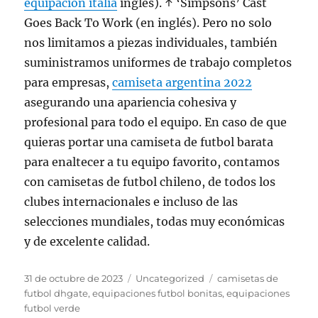
equipacion italia
inglés). ↑ ‘Simpsons’ Cast
Goes Back To Work (en inglés). Pero no solo
nos limitamos a piezas individuales, también
suministramos uniformes de trabajo completos
para empresas,
camiseta argentina 2022
asegurando una apariencia cohesiva y
profesional para todo el equipo. En caso de que
quieras portar una camiseta de futbol barata
para enaltecer a tu equipo favorito, contamos
con camisetas de futbol chileno, de todos los
clubes internacionales e incluso de las
selecciones mundiales, todas muy económicas
y de excelente calidad.
Publicado
Categorías
Etiquetas
31 de octubre de 2023
Uncategorized
camisetas de
el
futbol dhgate
,
equipaciones futbol bonitas
,
equipaciones
futbol verde