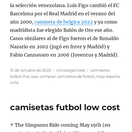
la selección venezolana. Luis Figo cambió el FC
Barcelona por el Real Madrid en el verano del
año 2000,
camiseta de belgica 2022
y ya como
madridista fue elegido Balón de Oro ese año.
Casos similares al de Figo fueron el de Ronaldo
Nazario en 2002 (jugó en Inter y Madrid) y
Fabio Cannavaro en 2006 (Juventus y Madrid).
Publicado
Categorías
Etiquetas
31 de octubre de 2023
Uncategorized
camisetas
el
futbol thai aaa
,
comprar camisetas de futbol
,
traje españa
niño
camisetas futbol low cost
↑ The Simpsons Ride coming May 19th (en