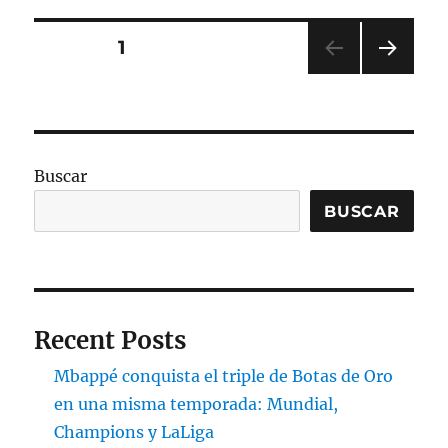
Paginación
PÁGINA
1
PRÓ
de
XIMA
PÁGI
entradas
NA
Buscar
BUSCAR
Recent Posts
Mbappé conquista el triple de Botas de Oro
en una misma temporada: Mundial,
Champions y LaLiga