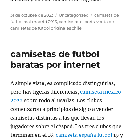
Publicado
Categorías
Etiquetas
31 de octubre de 2023
Uncategorized
camiseta de
el
futbol real madrid 2016
,
camisetas esports
,
venta de
camisetas de futbol originales chile
camisetas de futbol
baratas por internet
A simple vista, es complicado distinguirlas,
pero hay ligeras diferencias,
camiseta mexico
2022
sobre todo al usarlas. Los clubes
comenzaron a principios de siglo a vender
camisetas distintas a las que llevan los
jugadores sobre el césped. Los tres clubes que
terminan en el 18,
camiseta españa futbol
19 y