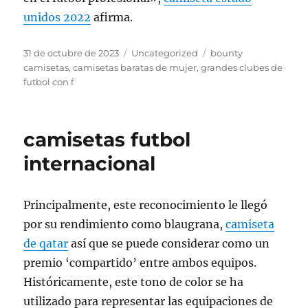
unidos 2022
afirma.
Publicado
Categorías
Etiquetas
31 de octubre de 2023
Uncategorized
bounty
el
camisetas
,
camisetas baratas de mujer
,
grandes clubes de
futbol con f
camisetas futbol
internacional
Principalmente, este reconocimiento le llegó
por su rendimiento como blaugrana,
camiseta
de qatar
así que se puede considerar como un
premio ‘compartido’ entre ambos equipos.
Históricamente, este tono de color se ha
utilizado para representar las equipaciones de