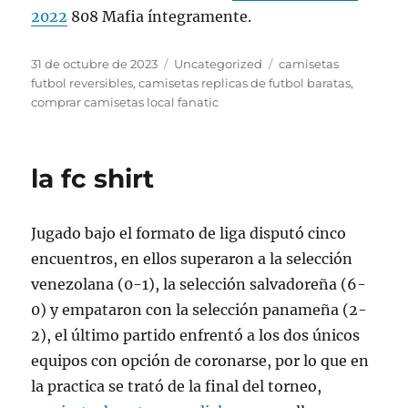
2022
808 Mafia íntegramente.
Publicado
Categorías
Etiquetas
31 de octubre de 2023
Uncategorized
camisetas
el
futbol reversibles
,
camisetas replicas de futbol baratas
,
comprar camisetas local fanatic
la fc shirt
Jugado bajo el formato de liga disputó cinco
encuentros, en ellos superaron a la selección
venezolana (0-1), la selección salvadoreña (6-
0) y empataron con la selección panameña (2-
2), el último partido enfrentó a los dos únicos
equipos con opción de coronarse, por lo que en
la practica se trató de la final del torneo,