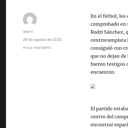
En el fútbol, los
comprobado en su
Autor
istern
Rodri Sánchez, q
Publicado
29 de agosto de 2025
centrocampista i
el
Categorías
mica-real betis
consiguió con cr
que no dejan de
fueron testigos
encuentro.
El partido estab
centro del campo
encontrar espaci