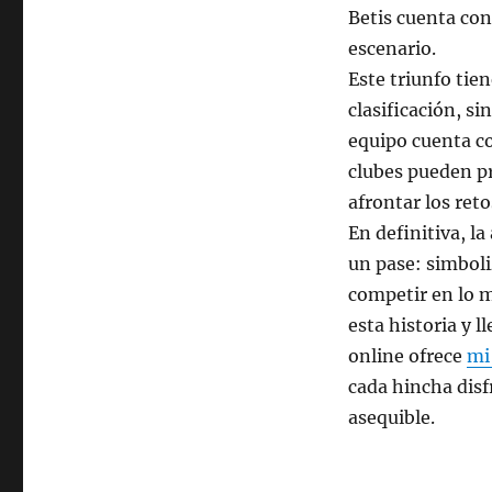
Betis cuenta con
escenario.
Este triunfo tie
clasificación, s
equipo cuenta co
clubes pueden pr
afrontar los ret
En definitiva, l
un pase: simboli
competir en lo m
esta historia y l
online ofrece
mi
cada hincha disfr
asequible.