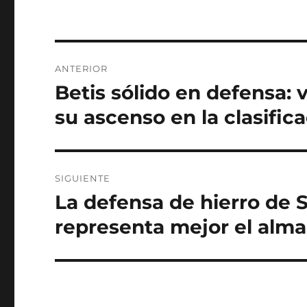
Navegación
ANTERIOR
de
Betis sólido en defensa: 
Entrada
anterior:
entradas
su ascenso en la clasific
SIGUIENTE
La defensa de hierro de
Entrada
siguiente:
representa mejor el alma