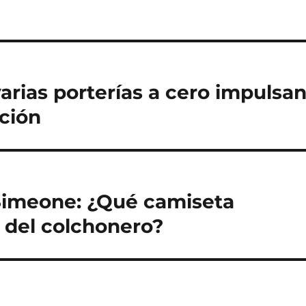
varias porterías a cero impulsa
ación
 Simeone: ¿Qué camiseta
 del colchonero?