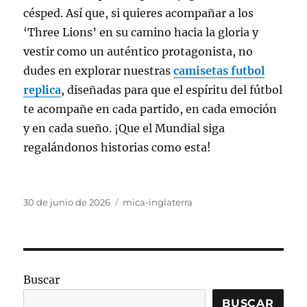
césped. Así que, si quieres acompañar a los
‘Three Lions’ en su camino hacia la gloria y
vestir como un auténtico protagonista, no
dudes en explorar nuestras
camisetas futbol
replica
, diseñadas para que el espíritu del fútbol
te acompañe en cada partido, en cada emoción
y en cada sueño. ¡Que el Mundial siga
regalándonos historias como esta!
Publicado
Categorías
30 de junio de 2026
mica-inglaterra
el
Buscar
BUSCAR