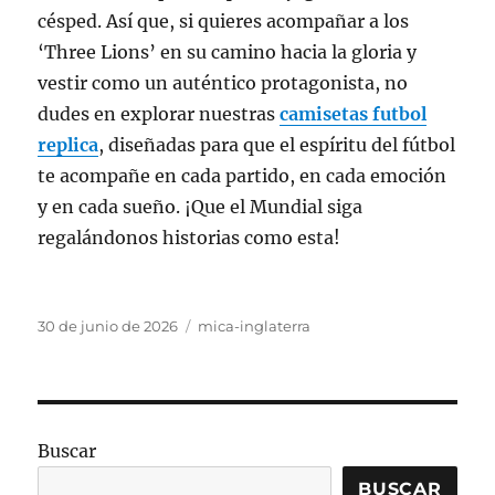
césped. Así que, si quieres acompañar a los
‘Three Lions’ en su camino hacia la gloria y
vestir como un auténtico protagonista, no
dudes en explorar nuestras
camisetas futbol
replica
, diseñadas para que el espíritu del fútbol
te acompañe en cada partido, en cada emoción
y en cada sueño. ¡Que el Mundial siga
regalándonos historias como esta!
Publicado
Categorías
30 de junio de 2026
mica-inglaterra
el
Buscar
BUSCAR