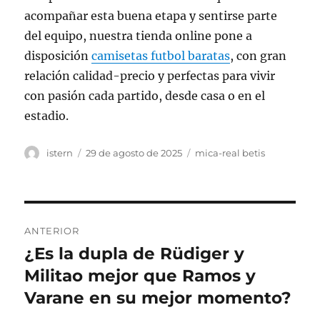
acompañar esta buena etapa y sentirse parte
del equipo, nuestra tienda online pone a
disposición
camisetas futbol baratas
, con gran
relación calidad-precio y perfectas para vivir
con pasión cada partido, desde casa o en el
estadio.
Autor
Publicado
Categorías
istern
29 de agosto de 2025
mica-real betis
el
Navegación
ANTERIOR
de
¿Es la dupla de Rüdiger y
Entrada
anterior:
Militao mejor que Ramos y
entradas
Varane en su mejor momento?