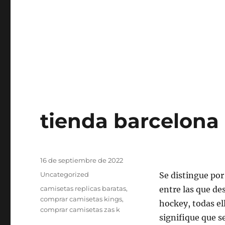
tienda barcelona
Publicado
16 de septiembre de 2022
el
Categorías
Uncategorized
Se distingue por
Etiquetas
camisetas replicas baratas
,
entre las que de
comprar camisetas kings
,
hockey, todas el
comprar camisetas zas k
signifique que s