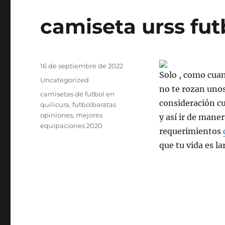
camiseta urss fut
Publicado
16 de septiembre de 2022
Solo , como cuan
el
Categorías
Uncategorized
no te rozan uno
Etiquetas
camisetas de futbol en
consideración cu
quilicura
,
futbolbaratas
opiniones
,
mejores
y así ir de mane
equipaciones 2020
requerimientos
que tu vida es l