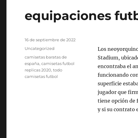
equipaciones fut
Publicado
16 de septiembre de 2022
el
Categorías
Uncategorized
Los neoyorquino
Etiquetas
camisetas baratas de
Stadium, ubicado
españa
,
camisetas futbol
encontraba el an
replicas 2020
,
todo
funcionando co
camisetas futbol
superficie esta
jugador que firm
tiene opción de 
y si su contrato 