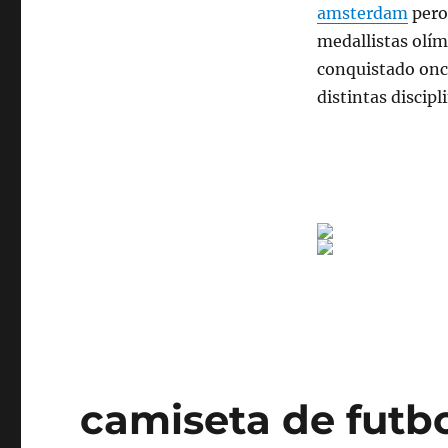
amsterdam
pero 
medallistas olím
conquistado once
distintas discipl
camiseta de futbo