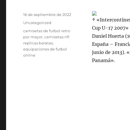
Publicado
16 de septiembre de 2022
↑ «Intercontine
el
Categorías
Uncategorized
Cup U-17 2007» 
Etiquetas
camisetas de futbol retro
Daniel Huerta (1
por mayor
,
camisetas nfl
replicas baratas
,
España – Francia
equipaciones de futbol
junio de 2013). 
online
Panamá».