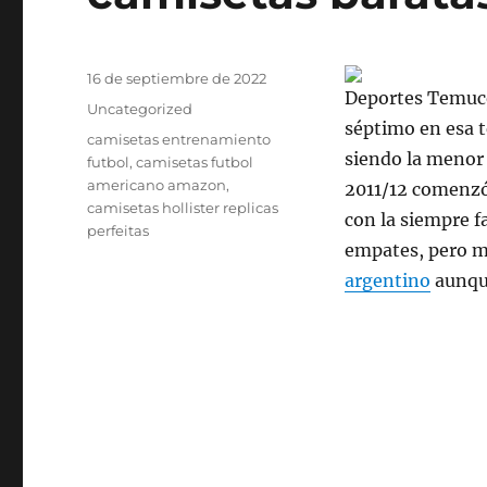
Publicado
16 de septiembre de 2022
Deportes Temuco 
el
Categorías
Uncategorized
séptimo en esa 
Etiquetas
camisetas entrenamiento
siendo la menor 
futbol
,
camisetas futbol
americano amazon
,
2011/12 comenzó 
camisetas hollister replicas
con la siempre 
perfeitas
empates, pero m
argentino
aunque