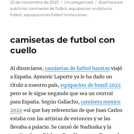
Publicado
Categorías
Etiquetas
22 de noviembre de 2023
Uncategorized
diseños para
el
sublimar camisetas de futbol
,
equipacion andalucia
futbol
,
equipaciones futbol imitaciones
camisetas de futbol con
cuello
Al divorciarse,
camisetas de futbol baratas
viajó
a España. Aymeric Laporte ya le ha dado un
título a nuestro país,
equipacion de brasil 2022
pero se le sigue negando que sea un central
para España. Según Galiacho,
camiseta mexico
2022
«sí que hay referencias de que Juan Carlos
estaba con las artistas de entonces y se las
llevaba a palacio. Se cansó de Nadiuska y la