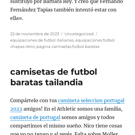
sustituyó por Bárbara Rey. Y creo que Fernando
Fernández Tapias también intentó estar con
ella».
Publicado
Categorías
Etiquetas
22 de noviembre de 2023
Uncategorized
el
equipaciones de futbol italianas
,
equipaciones futbol
chapas retro
,
pagina camisetas futbol baratas
camisetas de futbol
baratas tailandia
Compártelo con tus
camiseta seleccion portugal
2022
amigos! En el Athletic somos una familia,
camiseta de portugal
somos amigos y todos
compartimos el mismo sueño. Nico tiene cosas
que yo no tengo y al revés. Falta sobre Moller,