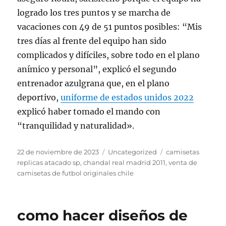
logrado los tres puntos y se marcha de
vacaciones con 49 de 51 puntos posibles: “Mis
tres días al frente del equipo han sido
complicados y difíciles, sobre todo en el plano
anímico y personal”, explicó el segundo
entrenador azulgrana que, en el plano
deportivo,
uniforme de estados unidos 2022
explicó haber tomado el mando con
“tranquilidad y naturalidad».
Publicado
Categorías
Etiquetas
22 de noviembre de 2023
Uncategorized
camisetas
el
replicas atacado sp
,
chandal real madrid 2011
,
venta de
camisetas de futbol originales chile
como hacer diseños de