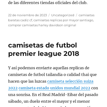
de las diferentes tiendas oficiales del club.
Publicado
Categorías
Etiquetas
22 de noviembre de 2023
Uncategorized
camisetas
el
baratas cadiz cf
,
camisetas replicas por mayor santiago
,
comprar camisetas harley davidson original
camisetas de futbol
premier league 2018
Y así podemos enviarte aquellas replicas de
camisetas de futbol tailandia o calidad thai que
hacen que las luzcas
camiseta selección suiza
2022
camiseta estado unidos mundial 2022
con
una sonrisa. En el Real Madrid-Eibar del pasado
sábado, un duelo entre el mayor y el menor