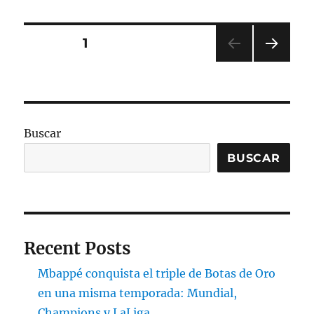
Paginación
PÁGINA
1
PRÓ
de
XIMA
PÁGI
entradas
NA
Buscar
BUSCAR
Recent Posts
Mbappé conquista el triple de Botas de Oro
en una misma temporada: Mundial,
Champions y LaLiga