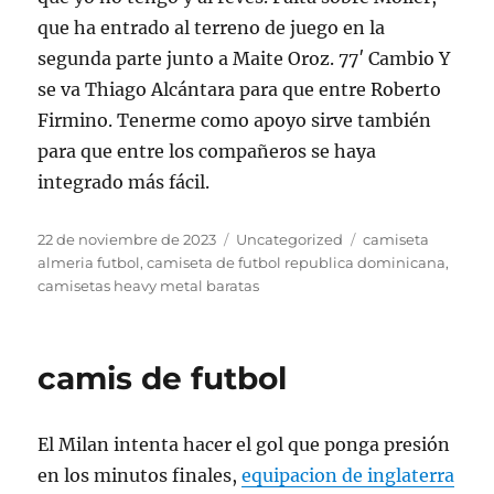
que ha entrado al terreno de juego en la
segunda parte junto a Maite Oroz. 77′ Cambio Y
se va Thiago Alcántara para que entre Roberto
Firmino. Tenerme como apoyo sirve también
para que entre los compañeros se haya
integrado más fácil.
Publicado
Categorías
Etiquetas
22 de noviembre de 2023
Uncategorized
camiseta
el
almeria futbol
,
camiseta de futbol republica dominicana
,
camisetas heavy metal baratas
camis de futbol
El Milan intenta hacer el gol que ponga presión
en los minutos finales,
equipacion de inglaterra