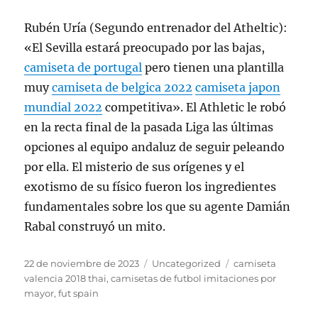
Rubén Uría (Segundo entrenador del Atheltic):
«El Sevilla estará preocupado por las bajas,
camiseta de portugal
pero tienen una plantilla
muy
camiseta de belgica 2022
camiseta japon
mundial 2022
competitiva». El Athletic le robó
en la recta final de la pasada Liga las últimas
opciones al equipo andaluz de seguir peleando
por ella. El misterio de sus orígenes y el
exotismo de su físico fueron los ingredientes
fundamentales sobre los que su agente Damián
Rabal construyó un mito.
Publicado
Categorías
Etiquetas
22 de noviembre de 2023
Uncategorized
camiseta
el
valencia 2018 thai
,
camisetas de futbol imitaciones por
mayor
,
fut spain