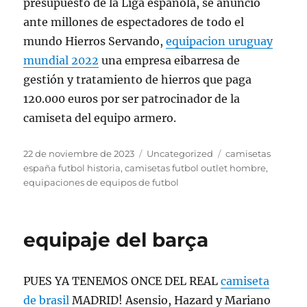
presupuesto de la Liga española, se anunció
ante millones de espectadores de todo el
mundo Hierros Servando,
equipacion uruguay
mundial 2022
una empresa eibarresa de
gestión y tratamiento de hierros que paga
120.000 euros por ser patrocinador de la
camiseta del equipo armero.
Publicado
Categorías
Etiquetas
22 de noviembre de 2023
Uncategorized
camisetas
el
españa futbol historia
,
camisetas futbol outlet hombre
,
equipaciones de equipos de futbol
equipaje del barça
PUES YA TENEMOS ONCE DEL REAL
camiseta
de brasil
MADRID! Asensio, Hazard y Mariano