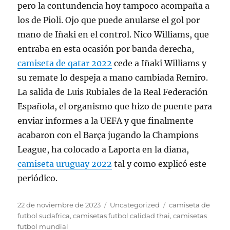
pero la contundencia hoy tampoco acompaña a
los de Pioli. Ojo que puede anularse el gol por
mano de Iñaki en el control. Nico Williams, que
entraba en esta ocasión por banda derecha,
camiseta de qatar 2022
cede a Iñaki Williams y
su remate lo despeja a mano cambiada Remiro.
La salida de Luis Rubiales de la Real Federación
Española, el organismo que hizo de puente para
enviar informes a la UEFA y que finalmente
acabaron con el Barça jugando la Champions
League, ha colocado a Laporta en la diana,
camiseta uruguay 2022
tal y como explicó este
periódico.
Publicado
Categorías
Etiquetas
22 de noviembre de 2023
Uncategorized
camiseta de
el
futbol sudafrica
,
camisetas futbol calidad thai
,
camisetas
futbol mundial