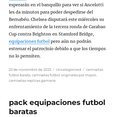
esperarán en el banquillo para ver si Ancelotti
les da minutos para poder despedirse del
Bernabéu. Chelsea disputará este miércoles su
enfrentamiento de la tercera ronda de Carabao
Cup contra Brighton en Stamford Bridge,
equipaciones futbol
pero aún no podrán
estrenar el patrocinio debido a que los tiempos
no lo permiten.
Publicado
Categorías
Etiquetas
22 de noviembre de 2023
Uncategorized
camisetas
el
futbol barats
,
camisetas futbol originales por mayor
,
camisetas replicas gamarra
pack equipaciones futbol
baratas