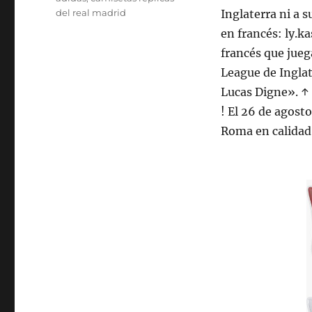
del real madrid
Inglaterra ni a 
en francés: ly.ka
francés que jueg
League de Inglat
Lucas Digne». ↑ 
! El 26 de agost
Roma en calidad