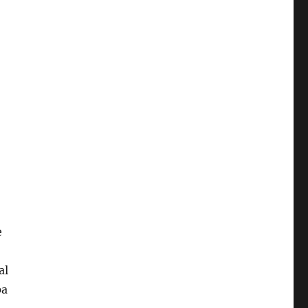
e
al
pa