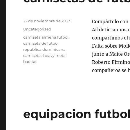
Publicado
22 de noviembre de 2023
Compártelo con
el
Categorías
Uncategorized
Athletic somos u
Etiquetas
camiseta almeria futbol
,
compartimos el m
camiseta de futbol
Falta sobre Moll
republica dominicana
,
junto a Maite Or
camisetas heavy metal
baratas
Roberto Firmino
compañeros se h
equipacion futbol