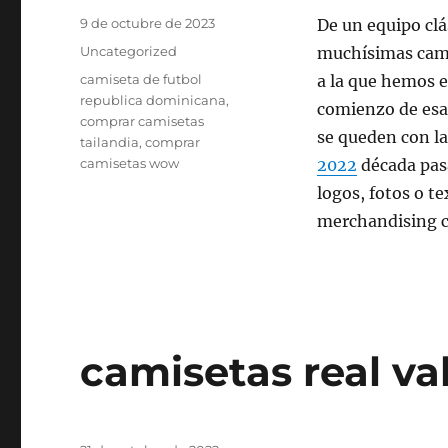
Publicado
9 de octubre de 2023
De un equipo cl
el
Categorías
Uncategorized
muchísimas camis
Etiquetas
camiseta de futbol
a la que hemos e
republica dominicana
,
comienzo de esa
comprar camisetas
se queden con la
tailandia
,
comprar
camisetas wow
2022
década pas
logos, fotos o t
merchandising c
camisetas real va