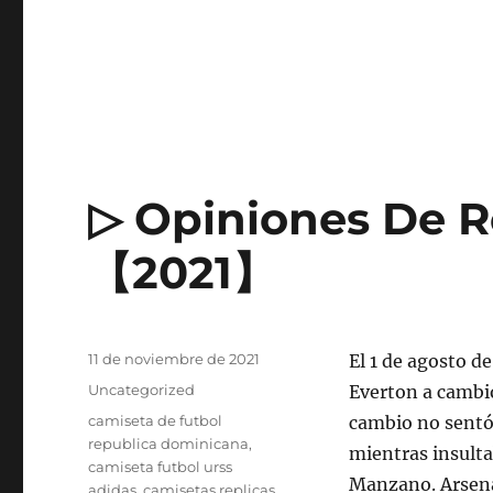
▷ Opiniones De R
【2021】
Publicado
11 de noviembre de 2021
El 1 de agosto de
el
Categorías
Uncategorized
Everton a cambio
Etiquetas
camiseta de futbol
cambio no sentó 
republica dominicana
,
mientras insulta
camiseta futbol urss
Manzano. Arsena
adidas
,
camisetas replicas