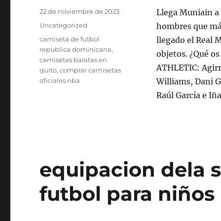
Publicado
22 de noviembre de 2023
Llega Muniain 
el
Categorías
Uncategorized
hombres que más 
Etiquetas
camiseta de futbol
llegado el Real
republica dominicana
,
objetos. ¿Qué os
camisetas baratas en
ATHLETIC: Agirre
quito
,
comprar camisetas
oficiales nba
Williams, Dani G
Raúl García e Iñ
equipacion dela 
futbol para niños