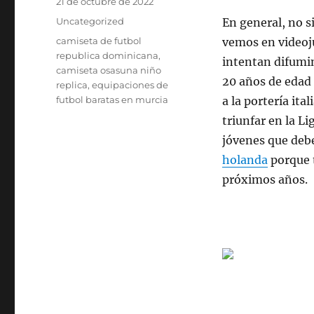
Publicado
21 de octubre de 2022
el
Categorías
Uncategorized
En general, no s
Etiquetas
camiseta de futbol
vemos en video
republica dominicana
,
intentan difumin
camiseta osasuna niño
20 años de edad 
replica
,
equipaciones de
futbol baratas en murcia
a la portería ita
triunfar en la L
jóvenes que deber
holanda
porque 
próximos años.