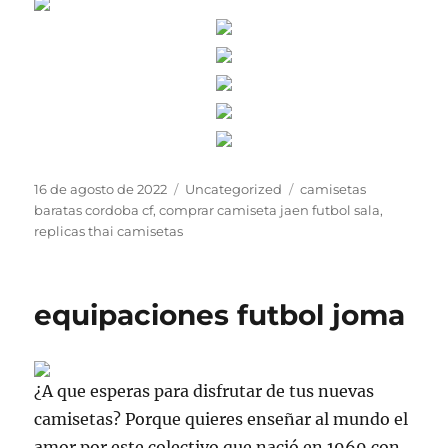
Publicado
Categorías
Etiquetas
16 de agosto de 2022
Uncategorized
camisetas
el
baratas cordoba cf
,
comprar camiseta jaen futbol sala
,
replicas thai camisetas
equipaciones futbol joma
¿A que esperas para disfrutar de tus nuevas
camisetas? Porque quieres enseñar al mundo el
amor por este colectivo que nació en 1969 con