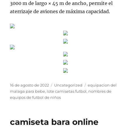
3000 m de largo × 45 m de ancho, permite el
aterrizaje de aviones de máxima capacidad.
Publicado
Categorías
Etiquetas
16 de agosto de 2022
Uncategorized
equipacion del
el
malaga para bebe
,
lote camisetas futbol
,
nombres de
equipos de futbol de niños
camiseta bara online