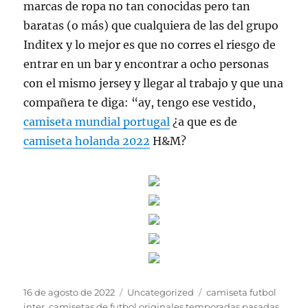
marcas de ropa no tan conocidas pero tan
baratas (o más) que cualquiera de las del grupo
Inditex y lo mejor es que no corres el riesgo de
entrar en un bar y encontrar a ocho personas
con el mismo jersey y llegar al trabajo y que una
compañera te diga: “ay, tengo ese vestido,
camiseta mundial portugal
¿a que es de
camiseta holanda 2022
H&M?
Publicado
Categorías
Etiquetas
16 de agosto de 2022
Uncategorized
camiseta futbol
el
inter
,
camisetas de futbol originales temporadas pasadas
,