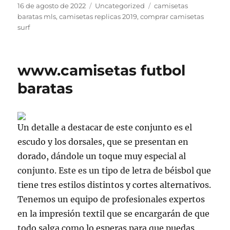
Publicado
Categorías
Etiquetas
16 de agosto de 2022
Uncategorized
camisetas
el
baratas mls
,
camisetas replicas 2019
,
comprar camisetas
surf
www.camisetas futbol
baratas
Un detalle a destacar de este conjunto es el
escudo y los dorsales, que se presentan en
dorado, dándole un toque muy especial al
conjunto. Este es un tipo de letra de béisbol que
tiene tres estilos distintos y cortes alternativos.
Tenemos un equipo de profesionales expertos
en la impresión textil que se encargarán de que
todo salga como lo esperas para que puedas