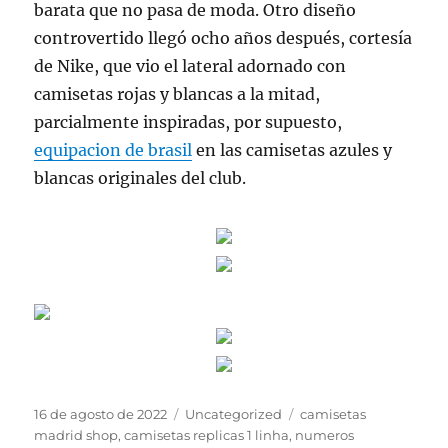
barata que no pasa de moda. Otro diseño
controvertido llegó ocho años después, cortesía
de Nike, que vio el lateral adornado con
camisetas rojas y blancas a la mitad,
parcialmente inspiradas, por supuesto,
equipacion de brasil
en las camisetas azules y
blancas originales del club.
Publicado
Categorías
Etiquetas
16 de agosto de 2022
Uncategorized
camisetas
el
madrid shop
,
camisetas replicas 1 linha
,
numeros