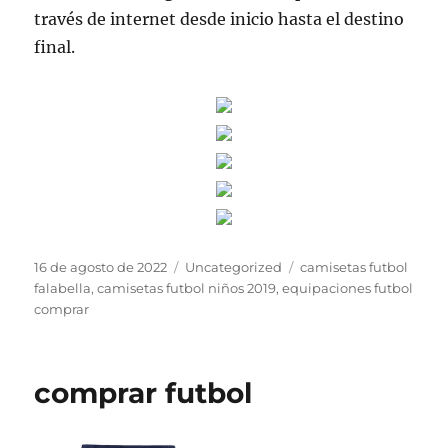
través de internet desde inicio hasta el destino
final.
Publicado
Categorías
Etiquetas
16 de agosto de 2022
Uncategorized
camisetas futbol
el
falabella
,
camisetas futbol niños 2019
,
equipaciones futbol
comprar
comprar futbol