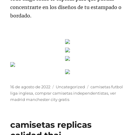
concentrarte en los diseños de tu estampado o
bordado.
Publicado
Categorías
Etiquetas
16 de agosto de 2022
Uncategorized
camisetas futbol
el
liga inglesa
,
comprar camisetas independentistas
,
ver
madrid manchester city gratis
camisetas replicas