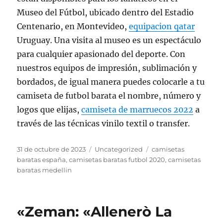
Museo del Fútbol, ubicado dentro del Estadio
Centenario, en Montevideo,
equipacion qatar
Uruguay. Una visita al museo es un espectáculo
para cualquier apasionado del deporte. Con
nuestros equipos de impresión, sublimación y
bordados, de igual manera puedes colocarle a tu
camiseta de futbol barata el nombre, número y
logos que elijas,
camiseta de marruecos 2022
a
través de las técnicas vinilo textil o transfer.
Publicado
Categorías
Etiquetas
31 de octubre de 2023
Uncategorized
camisetas
el
baratas españa
,
camisetas baratas futbol 2020
,
camisetas
baratas medellin
«Zeman: «Allenerò La