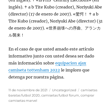
(en inglés). ↑ «IFFHS’ Century Elections» (en
inglés). ↑ a b Tite Kubo (creador), Noriyuki Abe
(director) (17 de enero de 2007). «驚愕！ ↑ a b
Tite Kubo (creador), Noriyuki Abe (director) (31
de enero de 2007). «世界崩壊への序曲、アランカ
ル襲来！
En el caso de que usted amado este artículo
informativo junto con usted desea ser dado
más información sobre
equipacion ajax
camiseta tottenham 2022
le imploro que
detenga por nuestra página.
Publicado
Categorías
Etiquetas
11 de noviembre de 2021
Uncategorized
camisetas
el
baratas futbol 2020
,
camisetas futbol forum
,
comprar
camisetas marvel