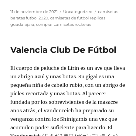
Publicado
Categorías
Etiquetas
11 de noviembre de 2021
Uncategorized
camisetas
el
baratas futbol 2020
,
camisetas de futbol replicas
guadalajara
,
comprar camisetas rockeras
Valencia Club De Fútbol
El cuerpo de peluche de Lirin es un ave que lleva
un abrigo azul y unas botas. Su gigai es una
pequeña niña de cabello rubio, con un abrigo de
pieles recortada y unas botas. Al parecer
fundada por los sobrevivientes de la masacre
años atrás, el Vandenreich ha preparado su
venganza contra los Shinigamis una vez que
acumulen poder suficiente para hacerlo. El