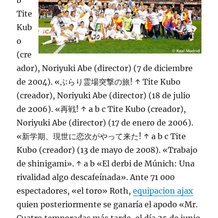
b
Tite
Kub
o
(cre
ador), Noriyuki Abe (director) (7 de diciembre
de 2004). «ぶらり霊場突撃の旅! ↑ Tite Kubo
(creador), Noriyuki Abe (director) (18 de julio
de 2006). «再戦! ↑ a b c Tite Kubo (creador),
Noriyuki Abe (director) (17 de enero de 2006).
«新学期、現世に恋次がやって来た! ↑ a b c Tite
Kubo (creador) (13 de mayo de 2008). «Trabajo
de shinigami». ↑ a b «El derbi de Múnich: Una
rivalidad algo descafeínada». Ante 71 000
espectadores, «el toro» Roth,
equipacion ajax
quien posteriormente se ganaría el apodo «Mr.