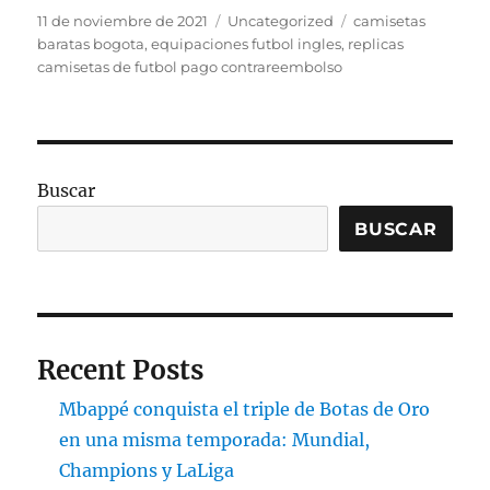
Publicado
Categorías
Etiquetas
11 de noviembre de 2021
Uncategorized
camisetas
el
baratas bogota
,
equipaciones futbol ingles
,
replicas
camisetas de futbol pago contrareembolso
Buscar
BUSCAR
Recent Posts
Mbappé conquista el triple de Botas de Oro
en una misma temporada: Mundial,
Champions y LaLiga