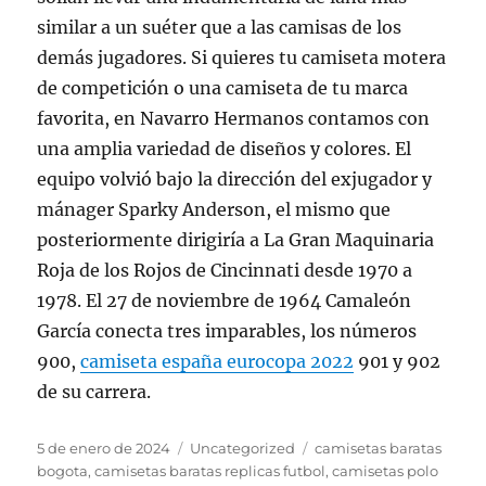
similar a un suéter que a las camisas de los
demás jugadores. Si quieres tu camiseta motera
de competición o una camiseta de tu marca
favorita, en Navarro Hermanos contamos con
una amplia variedad de diseños y colores. El
equipo volvió bajo la dirección del exjugador y
mánager Sparky Anderson, el mismo que
posteriormente dirigiría a La Gran Maquinaria
Roja de los Rojos de Cincinnati desde 1970 a
1978. El 27 de noviembre de 1964 Camaleón
García conecta tres imparables, los números
900,
camiseta españa eurocopa 2022
901 y 902
de su carrera.
Publicado
Categorías
Etiquetas
5 de enero de 2024
Uncategorized
camisetas baratas
el
bogota
,
camisetas baratas replicas futbol
,
camisetas polo