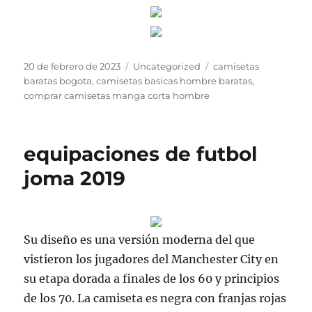
Publicado
Categorías
Etiquetas
20 de febrero de 2023
Uncategorized
camisetas
el
baratas bogota
,
camisetas basicas hombre baratas
,
comprar camisetas manga corta hombre
equipaciones de futbol
joma 2019
Su diseño es una versión moderna del que
vistieron los jugadores del Manchester City en
su etapa dorada a finales de los 60 y principios
de los 70. La camiseta es negra con franjas rojas