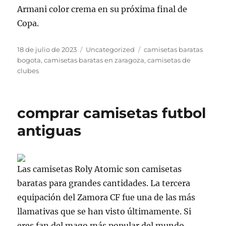
Armani color crema en su próxima final de
Copa.
Publicado
Categorías
Etiquetas
18 de julio de 2023
Uncategorized
camisetas baratas
el
bogota
,
camisetas baratas en zaragoza
,
camisetas de
clubes
comprar camisetas futbol
antiguas
Las camisetas Roly Atomic son camisetas
baratas para grandes cantidades. La tercera
equipación del Zamora CF fue una de las más
llamativas que se han visto últimamente. Si
eres fan del mago más popular del mundo