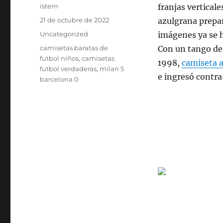
Autor
istern
franjas verticale
Publicado
21 de octubre de 2022
azulgrana prepar
el
Categorías
Uncategorized
imágenes ya se h
Etiquetas
camisetas baratas de
Con un tango de
futbol niños
,
camisetas
1998,
camiseta 
futbol verdaderas
,
milan 5
e ingresó contra 
barcelona 0