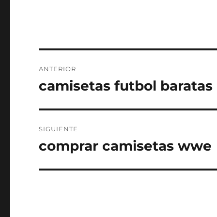
Navegación
ANTERIOR
de
camisetas futbol baratas 
Entrada
anterior:
entradas
SIGUIENTE
comprar camisetas wwe
Entrada
siguiente: