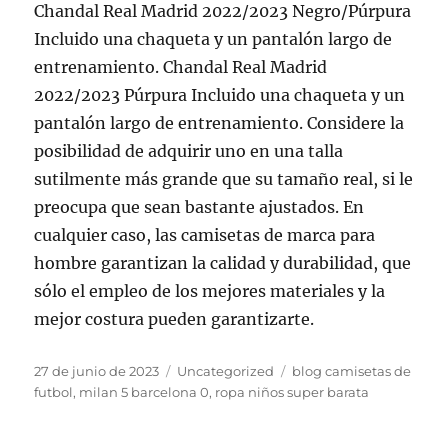
Chandal Real Madrid 2022/2023 Negro/Púrpura
Incluido una chaqueta y un pantalón largo de
entrenamiento. Chandal Real Madrid
2022/2023 Púrpura Incluido una chaqueta y un
pantalón largo de entrenamiento. Considere la
posibilidad de adquirir uno en una talla
sutilmente más grande que su tamaño real, si le
preocupa que sean bastante ajustados. En
cualquier caso, las camisetas de marca para
hombre garantizan la calidad y durabilidad, que
sólo el empleo de los mejores materiales y la
mejor costura pueden garantizarte.
Publicado
Categorías
Etiquetas
27 de junio de 2023
Uncategorized
blog camisetas de
el
futbol
,
milan 5 barcelona 0
,
ropa niños super barata