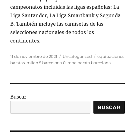
campeonatos incluidas las ligas españolas: La
Liga Santander, La Liga Smartbank y Segunda
B. También incluye las camisetas de las
selecciones nacionales de todos los
continentes.
Publicado
Categorías
Etiquetas
11 de noviembre de 2021
Uncategorized
equipaciones
el
baratas
,
milan 5 barcelona 0
,
ropa barata barcelona
Buscar
BUSCAR