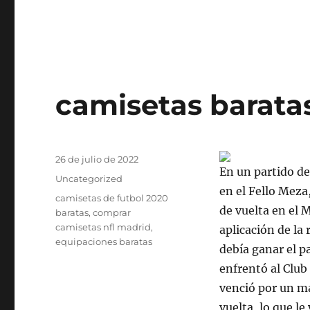
camisetas barata
Publicado
26 de julio de 2022
En un partido de
el
Categorías
Uncategorized
en el Fello Meza
Etiquetas
camisetas de futbol 2020
de vuelta en el 
baratas
,
comprar
camisetas nfl madrid
,
aplicación de la 
equipaciones baratas
debía ganar el p
enfrentó al Club
venció por un ma
vuelta, lo que le 