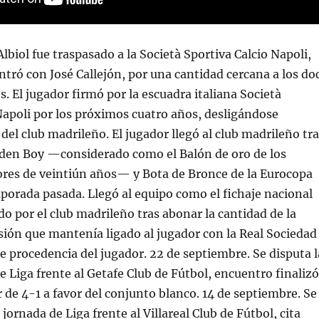
 Albiol fue traspasado a la Società Sportiva Calcio Napoli,
tró con José Callejón, por una cantidad cercana a los do
s. El jugador firmó por la escuadra italiana Società
Napoli por los próximos cuatro años, desligándose
del club madrileño. El jugador llegó al club madrileño tr
den Boy —considerado como el Balón de oro de los
ores de veintiún años— y Bota de Bronce de la Eurocopa
porada pasada. Llegó al equipo como el fichaje nacional
do por el club madrileño tras abonar la cantidad de la
isión que mantenía ligado al jugador con la Real Sociedad
de procedencia del jugador. 22 de septiembre. Se disputa l
e Liga frente al Getafe Club de Fútbol, encuentro finalizó
de 4-1 a favor del conjunto blanco. 14 de septiembre. Se
 jornada de Liga frente al Villareal Club de Fútbol, cita