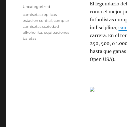
El legendario de
el
Categorías
Uncategorized
como el mejor ju
Etiquetas
camisetas replicas
futbolistas euro
estacion central
,
comprar
camisetas soziedad
indisciplina,
cam
alkoholika
,
equipaciones
carrera. En el 
baratas
250, 500, o 1.00
hasta que ganas
Open USA).