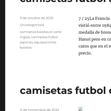
Publicado
9 de octubre de 2023
7 / 25La Francia
el
Categorías
Uncategorized
vistió entre 198
Etiquetas
camisetas baratas el corte
medalla de bronc
ingles
,
camisetas futbol
Hanoi pero en c
japones
,
equipaciones
caros que en el r
baratas
precio.
camisetas futbol 
Publicado
11 de noviembre de 2022