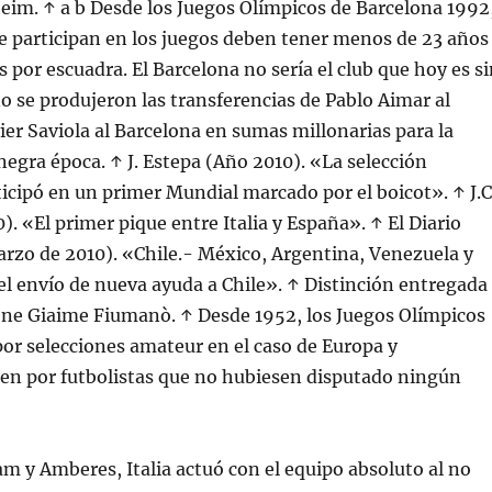
eim. ↑ a b Desde los Juegos Olímpicos de Barcelona 1992
e participan en los juegos deben tener menos de 23 años
s por escuadra. El Barcelona no sería el club que hoy es s
o se produjeron las transferencias de Pablo Aimar al
vier Saviola al Barcelona en sumas millonarias para la
negra época. ↑ J. Estepa (Año 2010). «La selección
icipó en un primer Mundial marcado por el boicot». ↑ J.C
). «El primer pique entre Italia y España». ↑ El Diario
arzo de 2010). «Chile.- México, Argentina, Venezuela y
el envío de nueva ayuda a Chile». ↑ Distinción entregada
one Giaime Fiumanò. ↑ Desde 1952, los Juegos Olímpicos
or selecciones amateur en el caso de Europa y
ien por futbolistas que no hubiesen disputado ningún
m y Amberes, Italia actuó con el equipo absoluto al no