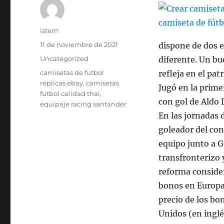
Autor
istern
Publicado
11 de noviembre de 2021
dispone de dos e
el
Categorías
Uncategorized
diferente. Un bu
Etiquetas
camisetas de futbol
refleja en el pat
replicas ebay
,
camisetas
Jugó en la primer
futbol calidad thai
,
con gol de Aldo 
equipaje racing santander
En las jornadas 
goleador del con
equipo junto a G
transfronterizo 
reforma consider
bonos en Europa;
precio de los bo
Unidos (en inglé