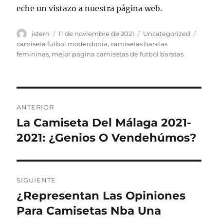
eche un vistazo a nuestra página web.
Autor
Publicado
Categorías
Etiqu
istern
11 de noviembre de 2021
Uncategorized
el
camiseta futbol moderdonia
,
camisetas baratas
femininas
,
mejor pagina camisetas de futbol baratas
Navegación
ANTERIOR
de
La Camiseta Del Málaga 2021-
Entrada
anterior:
2021: ¿Genios O Vendehúmos?
entradas
SIGUIENTE
¿Representan Las Opiniones
Entrada
siguiente:
Para Camisetas Nba Una