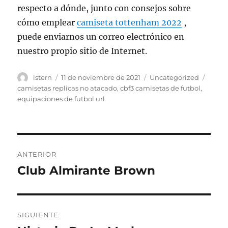
respecto a dónde, junto con consejos sobre
cómo emplear
camiseta tottenham 2022
,
puede enviarnos un correo electrónico en
nuestro propio sitio de Internet.
Autor
Publicado
Categorías
Etiqu
istern
11 de noviembre de 2021
Uncategorized
el
camisetas replicas no atacado
,
cbf3 camisetas de futbol
,
equipaciones de futbol url
Navegación
ANTERIOR
de
Club Almirante Brown
Entrada
anterior:
entradas
SIGUIENTE