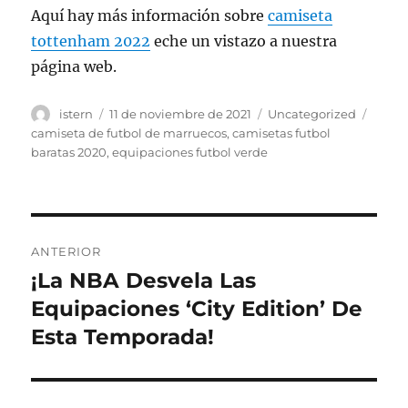
Aquí hay más información sobre
camiseta
tottenham 2022
eche un vistazo a nuestra
página web.
Autor
Publicado
Categorías
Etiqu
istern
11 de noviembre de 2021
Uncategorized
el
camiseta de futbol de marruecos
,
camisetas futbol
baratas 2020
,
equipaciones futbol verde
Navegación
ANTERIOR
de
¡La NBA Desvela Las
Entrada
anterior:
Equipaciones ‘City Edition’ De
entradas
Esta Temporada!