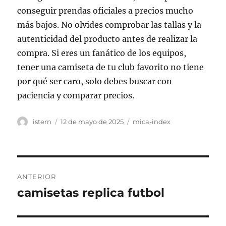
conseguir prendas oficiales a precios mucho
más bajos. No olvides comprobar las tallas y la
autenticidad del producto antes de realizar la
compra. Si eres un fanático de los equipos,
tener una camiseta de tu club favorito no tiene
por qué ser caro, solo debes buscar con
paciencia y comparar precios.
Autor
Publicado
Categorías
istern
12 de mayo de 2025
mica-index
el
Navegación
ANTERIOR
de
camisetas replica futbol
Entrada
anterior:
entradas