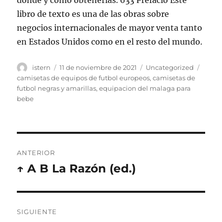
dónde y cómo obtenerlas. 633 Prefacio Este
libro de texto es una de las obras sobre
negocios internacionales de mayor venta tanto
en Estados Unidos como en el resto del mundo.
Autor
Publicado
Categorías
Etiqu
istern
11 de noviembre de 2021
Uncategorized
el
camisetas de equipos de futbol europeos
,
camisetas de
futbol negras y amarillas
,
equipacion del malaga para
bebe
Navegación
ANTERIOR
de
↑ A B La Razón (ed.)
Entrada
anterior:
entradas
SIGUIENTE