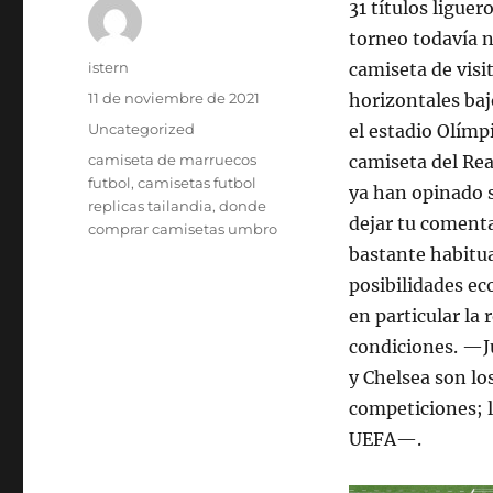
31 títulos ligu
torneo todavía n
Autor
istern
camiseta de visi
Publicado
11 de noviembre de 2021
horizontales bajo
el
Categorías
Uncategorized
el estadio Olímp
Etiquetas
camiseta de marruecos
camiseta del Rea
futbol
,
camisetas futbol
ya han opinado 
replicas tailandia
,
donde
dejar tu coment
comprar camisetas umbro
bastante habitua
posibilidades ec
en particular la
condiciones. —J
y Chelsea son lo
competiciones; l
UEFA—.