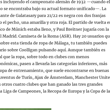
eros incluyendo el campeonato alemán de 1932 —cuando el
o se encontraba bajo su actual formato unificado—. La
tante de Galatasary para 21/22 es negra con dos franjas
 el pecho, una amarilla y otra roja. El partido de vuelta 
ico de Múnich estaba lleno, y Paul Breitner jugaría con la
l Madrid. Camiseta de la Roma (ASR). Hay 20 usuarios qu
sobre esta tienda de ropa de Málaga, tu también puedes
ario sobre Coolligan pulsando aquí. Aunque también es
l que la ropa, sobre todo en clubes con menos
onómicas, pasen a llevarla las categorías inferiores, más
 ropa de entrenamiento, que suele encontrarse en buenas
uventus de Turín, Ajax de Ámsterdam, Manchester Unit
s otros cuatro clubes que han ganado las tres grandes
a Liga de Campeones, la Recopa de Europa y la Copa de la