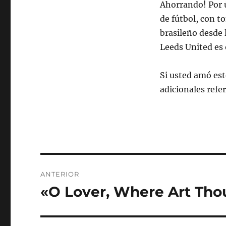
Ahorrando! Por ú
de fútbol, con t
brasileño desde l
Leeds United es 
Si usted amó est
adicionales refe
Navegación
ANTERIOR
de
«O Lover, Where Art Tho
Entrada
anterior:
entradas