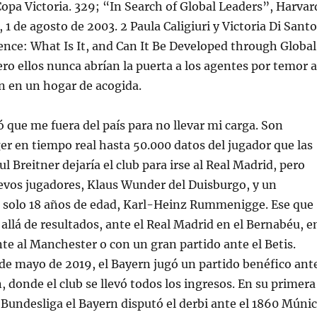
 Copa Victoria. 329; “In Search of Global Leaders”, Harvar
1 de agosto de 2003. 2 Paula Caligiuri y Victoria Di Santo
nce: What Is It, and Can It Be Developed through Global
o ellos nunca abrían la puerta a los agentes por temor a
n en un hogar de acogida.
ó que me fuera del país para no llevar mi carga. Son
er en tiempo real hasta 50.000 datos del jugador que las
ul Breitner dejaría el club para irse al Real Madrid, pero
evos jugadores, Klaus Wunder del Duisburgo, y un
n solo 18 años de edad, Karl-Heinz Rummenigge. Ese que
allá de resultados, ante el Real Madrid en el Bernabéu, e
nte al Manchester o con un gran partido ante el Betis.
de mayo de 2019, el Bayern jugó un partido benéfico ant
, donde el club se llevó todos los ingresos. En su primera
Bundesliga el Bayern disputó el derbi ante el 1860 Múni