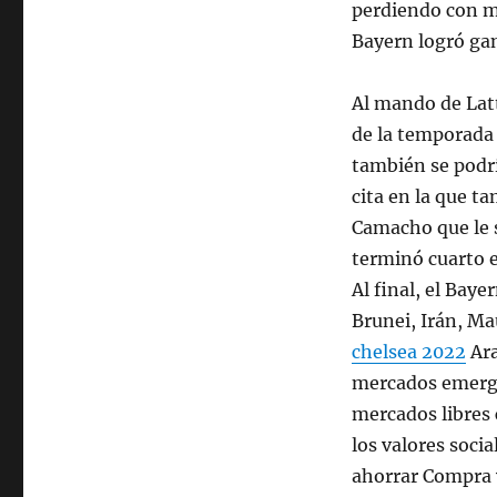
perdiendo con ma
Bayern logró gana
Al mando de Latt
de la temporada 
también se podrí
cita en la que t
Camacho que le s
terminó cuarto en
Al final, el Bay
Brunei, Irán, Ma
chelsea 2022
Ara
mercados emergen
mercados libres
los valores socia
ahorrar Compra y