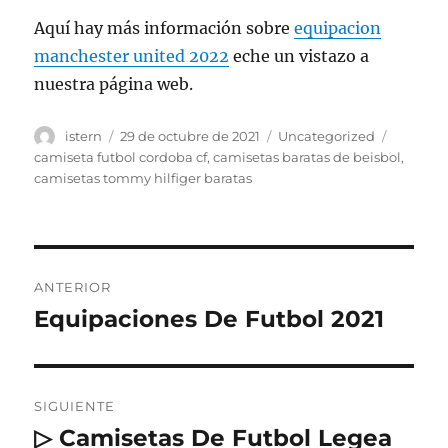
Aquí hay más información sobre
equipacion
manchester united 2022
eche un vistazo a
nuestra página web.
Autor
Publicado
Categorías
Etiquet
istern
29 de octubre de 2021
Uncategorized
el
camiseta futbol cordoba cf
,
camisetas baratas de beisbol
,
camisetas tommy hilfiger baratas
Navegación
ANTERIOR
de
Equipaciones De Futbol 2021
Entrada
anterior:
entradas
SIGUIENTE
▷ Camisetas De Futbol Legea
Entrada