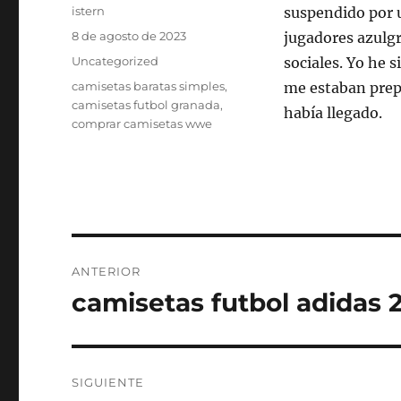
Autor
istern
suspendido por u
Publicado
8 de agosto de 2023
jugadores azulgr
el
Categorías
Uncategorized
sociales. Yo he 
Etiquetas
camisetas baratas simples
,
me estaban prepa
camisetas futbol granada
,
había llegado.
comprar camisetas wwe
Navegación
ANTERIOR
de
camisetas futbol adidas 
Entrada
anterior:
entradas
SIGUIENTE