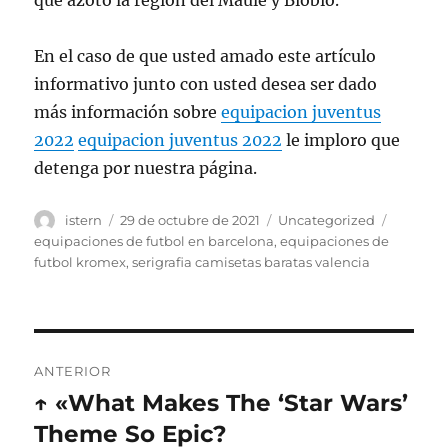
que azotó la región del Maule y Bíobío.
En el caso de que usted amado este artículo
informativo junto con usted desea ser dado
más información sobre
equipacion juventus
2022
equipacion juventus 2022
le imploro que
detenga por nuestra página.
Autor
Publicado
Categorías
Etiquet
istern
29 de octubre de 2021
Uncategorized
el
equipaciones de futbol en barcelona
,
equipaciones de
futbol kromex
,
serigrafia camisetas baratas valencia
Navegación
ANTERIOR
de
↑ «What Makes The ‘Star Wars’
Entrada
anterior:
Theme So Epic?
entradas