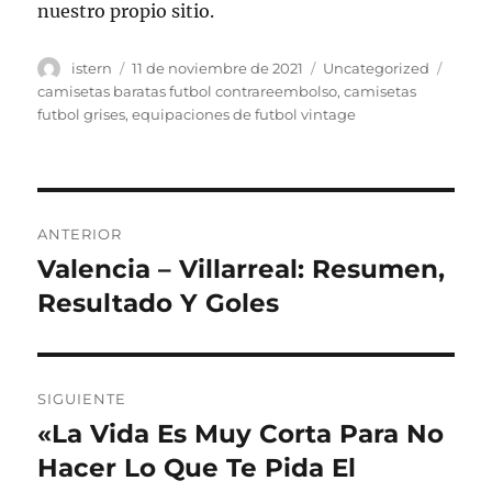
nuestro propio sitio.
Autor
Publicado
Categorías
Etiqu
istern
11 de noviembre de 2021
Uncategorized
el
camisetas baratas futbol contrareembolso
,
camisetas
futbol grises
,
equipaciones de futbol vintage
Navegación
ANTERIOR
de
Valencia – Villarreal: Resumen,
Entrada
anterior:
Resultado Y Goles
entradas
SIGUIENTE
«La Vida Es Muy Corta Para No
Entrada
siguiente:
Hacer Lo Que Te Pida El