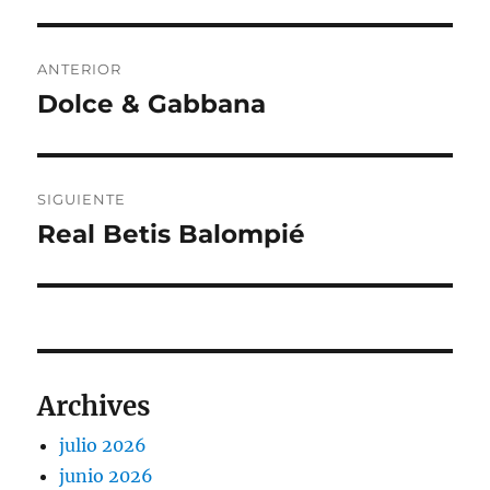
Navegación
ANTERIOR
de
Dolce & Gabbana
Entrada
anterior:
entradas
SIGUIENTE
Real Betis Balompié
Entrada
siguiente:
Archives
julio 2026
junio 2026