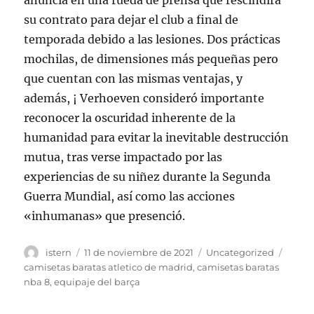
anuncia en una rueda de prensa que rescindirá
su contrato para dejar el club a final de
temporada debido a las lesiones. Dos prácticas
mochilas, de dimensiones más pequeñas pero
que cuentan con las mismas ventajas, y
además, ¡ Verhoeven consideró importante
reconocer la oscuridad inherente de la
humanidad para evitar la inevitable destrucción
mutua, tras verse impactado por las
experiencias de su niñez durante la Segunda
Guerra Mundial, así como las acciones
«inhumanas» que presenció.
Autor
Publicado
Categorías
Etiqu
istern
11 de noviembre de 2021
Uncategorized
el
camisetas baratas atletico de madrid
,
camisetas baratas
nba 8
,
equipaje del barça