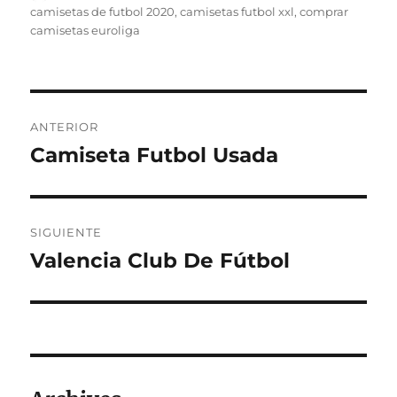
el
camisetas de futbol 2020
,
camisetas futbol xxl
,
comprar
camisetas euroliga
Navegación
ANTERIOR
de
Camiseta Futbol Usada
Entrada
anterior:
entradas
SIGUIENTE
Valencia Club De Fútbol
Entrada
siguiente: