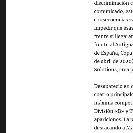
discriminación c
comunicado, esta
consecuencias va
impedir que esas
frente si llegar
frente al Antigu
de España, Copa 
de abril de 2020
Solutions, crea 
Desapareció en d
cuatro principal
máxima competi
División «B» y 
apariciones. La 
destacando a Mar