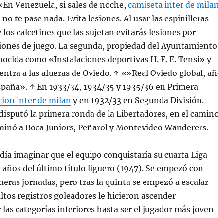
«En Venezuela, si sales de noche,
camiseta inter de mila
no te pase nada. Evita lesiones. Al usar las espinilleras
 los calcetines que las sujetan evitarás lesiones por
ciones de juego. La segunda, propiedad del Ayuntamiento
nocida como «Instalaciones deportivas H. F. E. Tensi» y
ntra a las afueras de Oviedo. ↑ «»Real Oviedo global, añ
spaña». ↑ En 1933/34, 1934/35 y 1935/36 en Primera
ion inter de milan
y en 1932/33 en Segunda División.
 disputó la primera ronda de la Libertadores, en el camin
liminó a Boca Juniors, Peñarol y Montevideo Wanderers.
día imaginar que el equipo conquistaría su cuarta Liga
o años del último título liguero (1947). Se empezó con
meras jornadas, pero tras la quinta se empezó a escalar
altos registros goleadores le hicieron ascender
las categorías inferiores hasta ser el jugador más joven