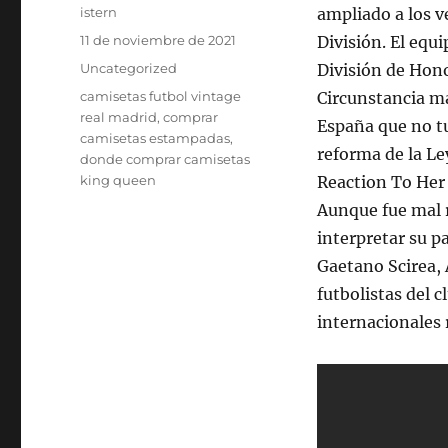
Autor
istern
ampliado a los 
Publicado
11 de noviembre de 2021
División. El equi
el
Categorías
Uncategorized
División de Hono
Etiquetas
camisetas futbol vintage
Circunstancia ma
real madrid
,
comprar
España que no tu
camisetas estampadas
,
reforma de la Le
donde comprar camisetas
king queen
Reaction To Her
Aunque fue mal 
interpretar su p
Gaetano Scirea, 
futbolistas del 
internacionales 