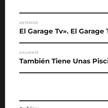
Navegación
ANTERIOR
de
El Garage Tv». El Garage 
Entrada
anterior:
entradas
SIGUIENTE
También Tiene Unas Pisc
Entrada
siguiente: