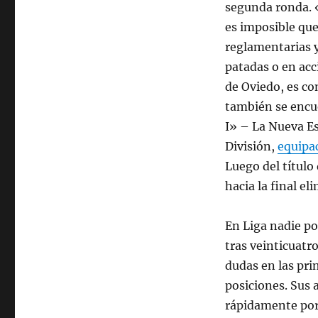
segunda ronda. 
es imposible que 
reglamentarias y
patadas o en ac
de Oviedo, es co
también se encue
I» – La Nueva E
División,
equipac
Luego del título
hacia la final e
En Liga nadie po
tras veinticuatr
dudas en las pri
posiciones. Sus 
rápidamente por 