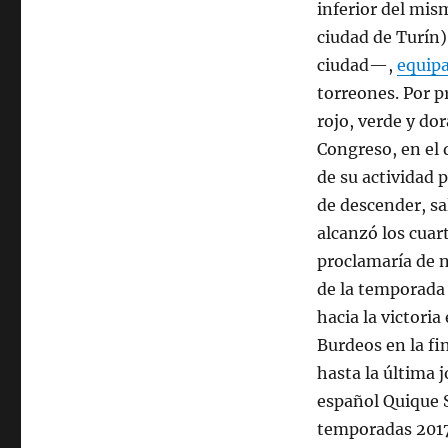
inferior del mis
ciudad de Turín)
ciudad—,
equip
torreones. Por p
rojo, verde y do
Congreso, en el 
de su actividad p
de descender, sa
alcanzó los cuar
proclamaría de 
de la temporada
hacia la victori
Burdeos en la fi
hasta la última j
español Quique S
temporadas 2017-