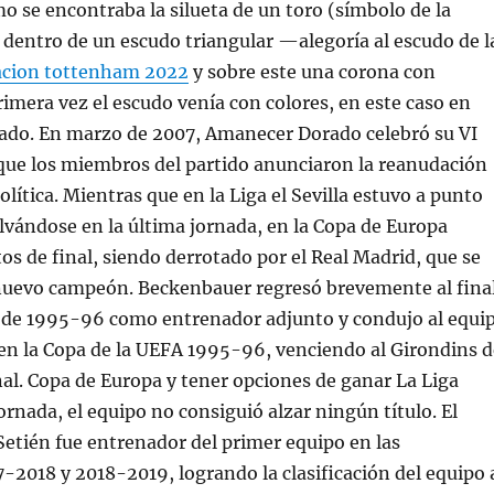
mo se encontraba la silueta de un toro (símbolo de la
 dentro de un escudo triangular —alegoría al escudo de l
acion tottenham 2022
y sobre este una corona con
rimera vez el escudo venía con colores, en este caso en
rado. En marzo de 2007, Amanecer Dorado celebró su VI
que los miembros del partido anunciaron la reanudación
olítica. Mientras que en la Liga el Sevilla estuvo a punto
lvándose en la última jornada, en la Copa de Europa
tos de final, siendo derrotado por el Real Madrid, que se
nuevo campeón. Beckenbauer regresó brevemente al fina
 de 1995-96 como entrenador adjunto y condujo al equi
a en la Copa de la UEFA 1995-96, venciendo al Girondins d
nal. Copa de Europa y tener opciones de ganar La Liga
ornada, el equipo no consiguió alzar ningún título. El
etién fue entrenador del primer equipo en las
2018 y 2018-2019, logrando la clasificación del equipo 