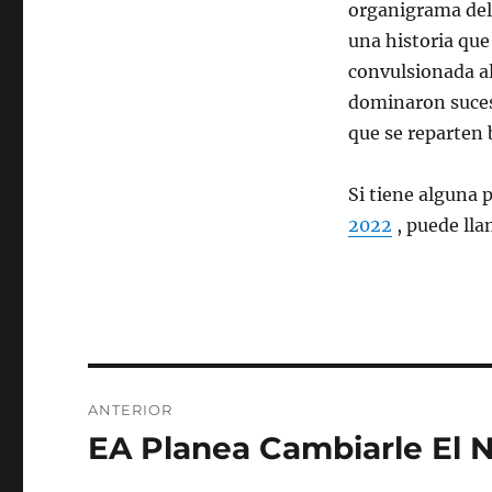
organigrama del 
una historia que
convulsionada al
dominaron sucesi
que se reparten 
Si tiene alguna 
2022
, puede lla
Navegación
ANTERIOR
de
EA Planea Cambiarle El 
Entrada
anterior:
entradas