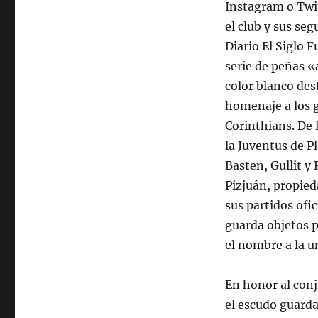
Instagram o Twi
el club y sus se
Diario El Siglo F
serie de peñas «
color blanco dest
homenaje a los g
Corinthians. De 
la Juventus de Pl
Basten, Gullit y
Pizjuán, propieda
sus partidos ofi
guarda objetos p
el nombre a la u
En honor al conj
el escudo guarda