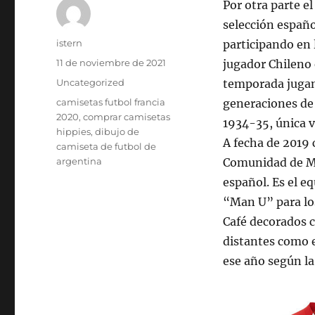
Por otra parte el
selección españo
Autor
istern
participando en l
Publicado
11 de noviembre de 2021
jugador Chileno 
el
Categorías
Uncategorized
temporada jugan
Etiquetas
camisetas futbol francia
generaciones de 
2020
,
comprar camisetas
1934-35, única v
hippies
,
dibujo de
A fecha de 2019 
camiseta de futbol de
argentina
Comunidad de Mad
español. Es el e
“Man U” para lo
Café decorados 
distantes como 
ese año según la