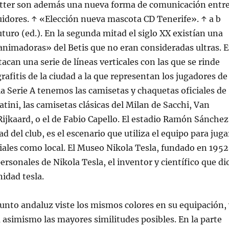
tter son además una nueva forma de comunicación entr
guidores. ↑ «Elección nueva mascota CD Tenerife». ↑ a b
uturo (ed.). En la segunda mitad el siglo XX existían una
animadoras» del Betis que no eran consideradas ultras. 
acan una serie de líneas verticales con las que se rinde
rafitis de la ciudad a la que representan los jugadores de
la Serie A tenemos las camisetas y chaquetas oficiales de
atini, las camisetas clásicas del Milan de Sacchi, Van
 Rijkaard, o el de Fabio Capello. El estadio Ramón Sánche
d del club, es el escenario que utiliza el equipo para juga
ciales como local. El Museo Nikola Tesla, fundado en 1952
ersonales de Nikola Tesla, el inventor y científico que di
nidad tesla.
unto andaluz viste los mismos colores en su equipación, 
 asimismo las mayores similitudes posibles. En la parte