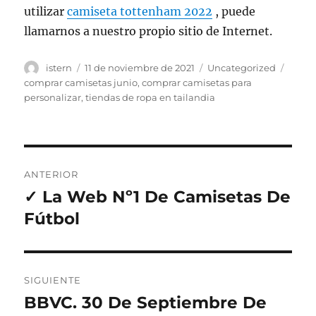
utilizar
camiseta tottenham 2022
, puede
llamarnos a nuestro propio sitio de Internet.
Autor
Publicado
Categorías
Etiqu
istern
11 de noviembre de 2021
Uncategorized
el
comprar camisetas junio
,
comprar camisetas para
personalizar
,
tiendas de ropa en tailandia
Navegación
ANTERIOR
de
✓ La Web Nº1 De Camisetas De
Entrada
anterior:
Fútbol
entradas
SIGUIENTE
BBVC. 30 De Septiembre De
Entrada