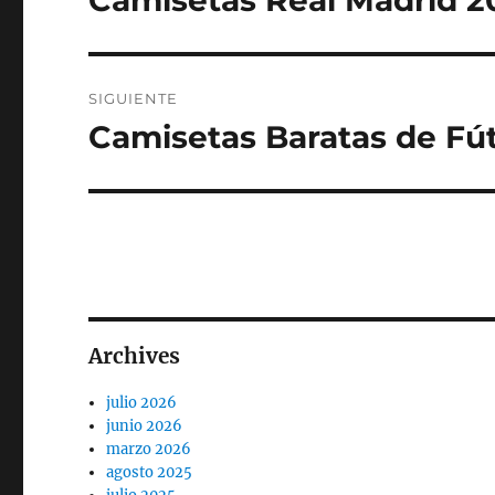
Camisetas Real Madrid 2
anterior:
entradas
SIGUIENTE
Camisetas Baratas de Fú
Entrada
siguiente:
Archives
julio 2026
junio 2026
marzo 2026
agosto 2025