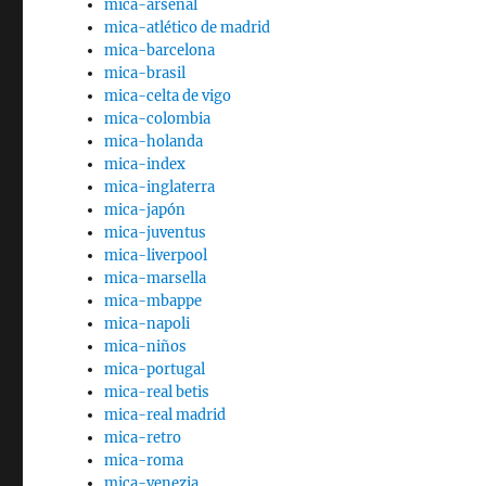
mica-arsenal
mica-atlético de madrid
mica-barcelona
mica-brasil
mica-celta de vigo
mica-colombia
mica-holanda
mica-index
mica-inglaterra
mica-japón
mica-juventus
mica-liverpool
mica-marsella
mica-mbappe
mica-napoli
mica-niños
mica-portugal
mica-real betis
mica-real madrid
mica-retro
mica-roma
mica-venezia