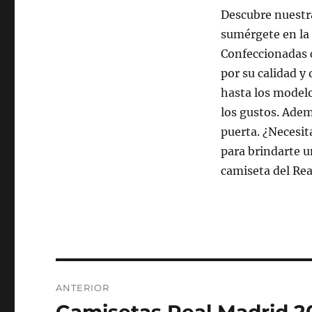
Descubre nuestr
sumérgete en la 
Confeccionadas 
por su calidad y
hasta los model
los gustos. Adem
puerta. ¿Necesit
para brindarte un
camiseta del Real
Navegación
ANTERIOR
de
Entrada