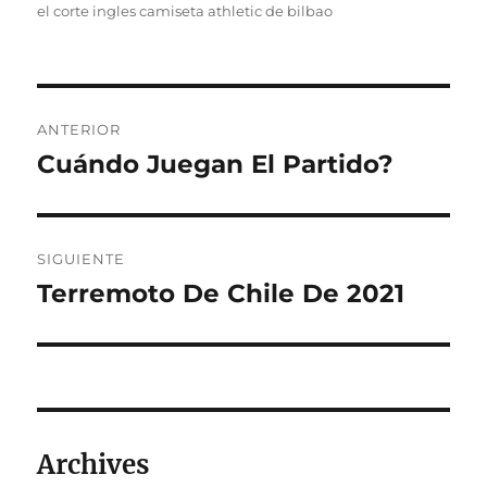
el corte ingles camiseta athletic de bilbao
Navegación
ANTERIOR
de
Cuándo Juegan El Partido?
Entrada
anterior:
entradas
SIGUIENTE
Terremoto De Chile De 2021
Entrada
siguiente:
Archives