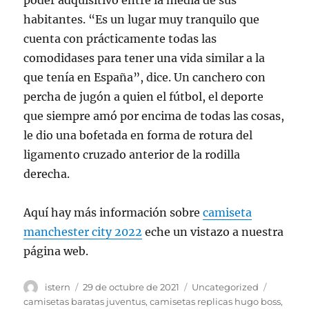
poder adquisitivo entre la media de sus
habitantes. “Es un lugar muy tranquilo que
cuenta con prácticamente todas las
comodidases para tener una vida similar a la
que tenía en España”, dice. Un canchero con
percha de jugón a quien el fútbol, el deporte
que siempre amó por encima de todas las cosas,
le dio una bofetada en forma de rotura del
ligamento cruzado anterior de la rodilla
derecha.
Aquí hay más información sobre
camiseta
manchester city 2022
eche un vistazo a nuestra
página web.
Autor
Publicado
Categorías
Etiquet
istern
29 de octubre de 2021
Uncategorized
el
camisetas baratas juventus
,
camisetas replicas hugo boss
,