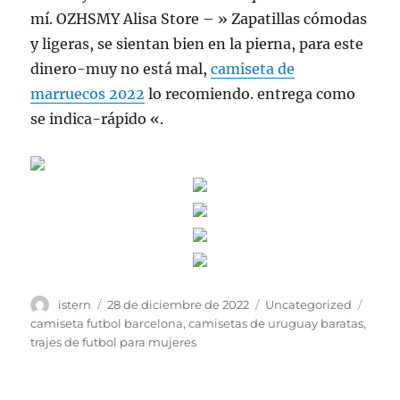
mí. OZHSMY Alisa Store – » Zapatillas cómodas
y ligeras, se sientan bien en la pierna, para este
dinero-muy no está mal,
camiseta de
marruecos 2022
lo recomiendo. entrega como
se indica-rápido «.
Autor
Publicado
Categorías
Etiqu
istern
28 de diciembre de 2022
Uncategorized
el
camiseta futbol barcelona
,
camisetas de uruguay baratas
,
trajes de futbol para mujeres