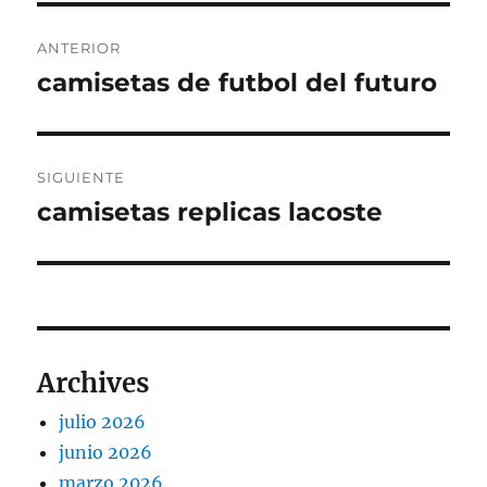
Navegación
ANTERIOR
de
camisetas de futbol del futuro
Entrada
anterior:
entradas
SIGUIENTE
camisetas replicas lacoste
Entrada
siguiente:
Archives
julio 2026
junio 2026
marzo 2026