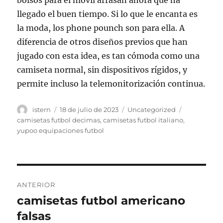
bolsos para el móvil arrasan ahora que ha
llegado el buen tiempo. Si lo que le encanta es
la moda, los phone pounch son para ella. A
diferencia de otros diseños previos que han
jugado con esta idea, es tan cómoda como una
camiseta normal, sin dispositivos rígidos, y
permite incluso la telemonitorización continua.
Autor
Publicado
Categorías
Etiquetas
istern
18 de julio de 2023
Uncategorized
el
camisetas futbol decimas
,
camisetas futbol italiano
,
yupoo equipaciones futbol
Navegación
ANTERIOR
de
camisetas futbol americano
Entrada
anterior:
falsas
entradas