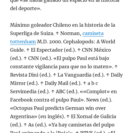
que «se había ganado un espacio en la historia
del deporte».
Máximo goleador Chileno en la historia de la
Superliga de Suiza. ↑ Norman,
camiseta
tottenham
M.D. 2000. Cephalopods: A World
Guide. ↑ El Espectador (ed.). ↑ CNN México
(ed.). ↑ CNN (ed.). «El pulpo Paul está bajo
constante vigilancia para que no lo maten». ↑
Revista Dini (ed.). ↑ La Vanguardia (ed.). ↑ Daily
Mirror (ed.). ↑ Daily Mail (ed.). ↑ a b c
Servimedia (ed.). ↑ ABC (ed.). ««Complot» en
Facebook contra el pulpo Paul». News (ed.).
«Octopus Paul predicts German win over
Argentina» (en inglés). ↑ El Xornal de Galicia
(ed.). ↑ As (ed.). «Ya hay camisetas del pulpo