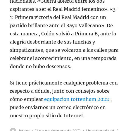
nacionales. «Guerra abierta entre los dos
aspirantes a ser el Real Madrid femenino». «3-
1: Primera victoria del Real Madrid con un
partido brillante ante el Rayo Vallecano». De
esta manera, Colón volvió a Primera B, ante la
alegría desbordante de sus hinchas y
simpatizantes, que se volcaron a las calles para
celebrar el acontecimiento, en una temporada
donde no hubo descensos.
Si tiene prácticamente cualquier problema con
respecto a dónde, junto con consejos sobre
cómo emplear
equipacion tottenham 2022
,
puede enviarnos un correo electrónico en
nuestro propio sitio de Internet.
Autor
Publicado
Categorías
Etiqu
istern
11 de noviembre de 2021
Uncategorized