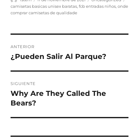
el
camisetas basicas unisex baratas
,
fcb entradas niños
,
onde
comprar camisetas de qualidade
Navegación
ANTERIOR
de
¿Pueden Salir Al Parque?
Entrada
anterior:
entradas
SIGUIENTE
Why Are They Called The
Entrada
siguiente:
Bears?