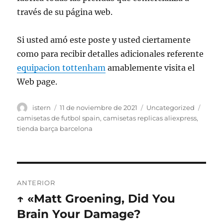
través de su página web.
Si usted amó este poste y usted ciertamente
como para recibir detalles adicionales referente
equipacion tottenham
amablemente visita el
Web page.
Autor
Publicado
Categorías
Etiqu
istern
11 de noviembre de 2021
Uncategorized
el
camisetas de futbol spain
,
camisetas replicas aliexpress
,
tienda barça barcelona
Navegación
ANTERIOR
de
↑ «Matt Groening, Did You
Entrada
anterior:
Brain Your Damage?
entradas