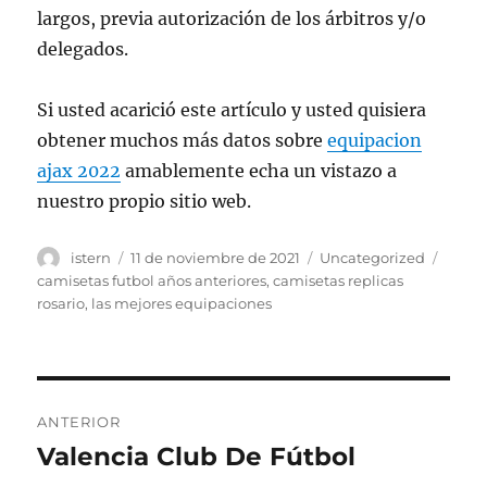
largos, previa autorización de los árbitros y/o
delegados.
Si usted acarició este artículo y usted quisiera
obtener muchos más datos sobre
equipacion
ajax 2022
amablemente echa un vistazo a
nuestro propio sitio web.
Autor
Publicado
Categorías
Etiqu
istern
11 de noviembre de 2021
Uncategorized
el
camisetas futbol años anteriores
,
camisetas replicas
rosario
,
las mejores equipaciones
Navegación
ANTERIOR
de
Valencia Club De Fútbol
Entrada
anterior: