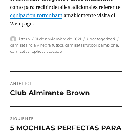
como para recibir detalles adicionales referente
equipacion tottenham
amablemente visita el
Web page.
Autor
Publicado
Categorías
Etiqu
istern
11 de noviembre de 2021
Uncategorized
el
camiseta roja y negra futbol
,
camisetas futbol pamplona
,
camisetas replicas atacado
Navegación
ANTERIOR
de
Club Almirante Brown
Entrada
anterior:
entradas
SIGUIENTE
5 MOCHILAS PERFECTAS PARA
Entrada