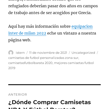
refugiados deberían pasar dos años en campos
de trabajo antes de ser acogidos por Grecia.
Aquí hay más información sobre
equipacion
inter de milan 2022
eche un vistazo a nuestra
página web.
Autor
Publicado
Categorías
Etiqu
istern
11 de noviembre de 2021
Uncategorized
el
camisetas de futbol personalizadas zona sur
,
camisetasfutbolbarata 2020
,
mejores camisetas futbol
2019
Navegación
ANTERIOR
de
¿Dónde Comprar Camisetas
Entrada
anterior: