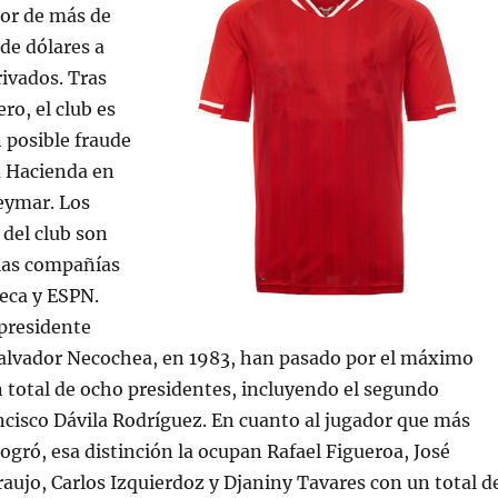
lor de más de
de dólares a
rivados. Tras
ero, el club es
 posible fraude
a Hacienda en
eymar. Los
 del club son
 las compañías
eca y ESPN.
presidente
 Salvador Necochea, en 1983, han pasado por el máximo
n total de ocho presidentes, incluyendo el segundo
cisco Dávila Rodríguez. En cuanto al jugador que más
 logró, esa distinción la ocupan Rafael Figueroa, José
raujo, Carlos Izquierdoz y Djaniny Tavares con un total d