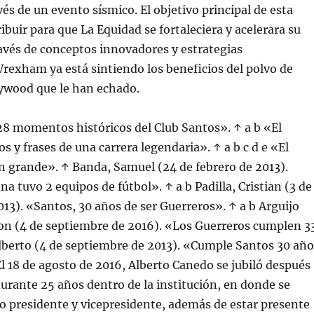
és de un evento sísmico. El objetivo principal de esta
ibuir para que La Equidad se fortaleciera y acelerara su
avés de conceptos innovadores y estrategias
rexham ya está sintiendo los beneficios del polvo de
lywood que le han echado.
28 momentos históricos del Club Santos». ↑ a b «El
 y frases de una carrera legendaria». ↑ a b c d e «El
n grande». ↑ Banda, Samuel (24 de febrero de 2013).
a tuvo 2 equipos de fútbol». ↑ a b Padilla, Cristian (3 de
13). «Santos, 30 años de ser Guerreros». ↑ a b Arguijo
on (4 de septiembre de 2016). «Los Guerreros cumplen 3
lberto (4 de septiembre de 2013). «Cumple Santos 30 año
El 18 de agosto de 2016, Alberto Canedo se jubiló después
rante 25 años dentro de la institución, en donde se
presidente y vicepresidente, además de estar presente