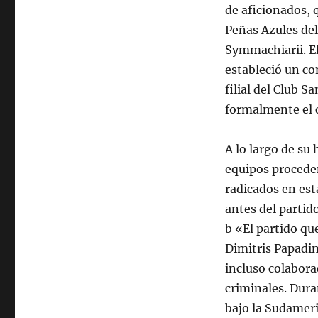
de aficionados, 
Peñas Azules del
Symmachiarii. El
estableció un co
filial del Club S
formalmente el 
A lo largo de su
equipos proceden
radicados en est
antes del partid
b «El partido qu
Dimitris Papadim
incluso colaborac
criminales. Dura
bajo la Sudameri