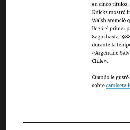
en cinco títulos
Knicks mostró in
Walsh anunció qu
llegó el primer 
Sagui hasta 198
durante la tempo
«Argentino Salv
Chile».
Cuando le gustó e
sobre
camiseta i
Navegación