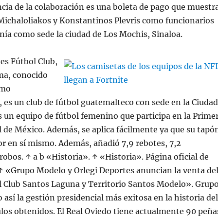
ncia de la colaboración es una boleta de pago que muestr
Michaloliakos y Konstantinos Plevris como funcionarios
enía como sede la ciudad de Los Mochis, Sinaloa.
es Fútbol Club,
ma, conocido
omo
es un club de fútbol guatemalteco con sede en la Ciudad
 un equipo de fútbol femenino que participa en la Prime
 de México. Además, se aplica fácilmente ya que su tapó
r en sí mismo. Además, añadió 7,9 rebotes, 7,2
 robos. ↑ a b «Historia». ↑ «Historia». Página oficial de
↑ «Grupo Modelo y Orlegi Deportes anuncian la venta de
l Club Santos Laguna y Territorio Santos Modelo». Grup
 así la gestión presidencial más exitosa en la historia del
tulos obtenidos. El Real Oviedo tiene actualmente 90 peña