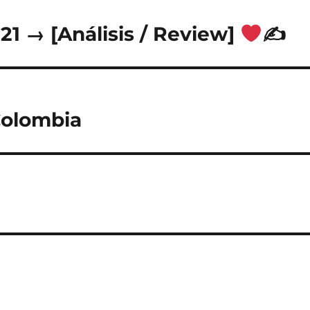
1 → [Análisis / Review]
✍
Colombia