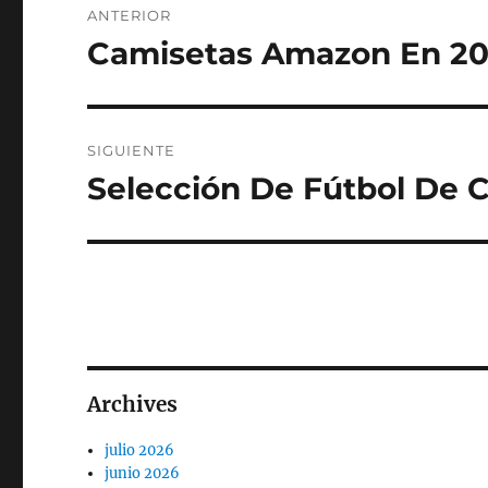
ANTERIOR
de
Camisetas Amazon En 202
Entrada
anterior:
entradas
SIGUIENTE
Selección De Fútbol De 
Entrada
siguiente:
Archives
julio 2026
junio 2026