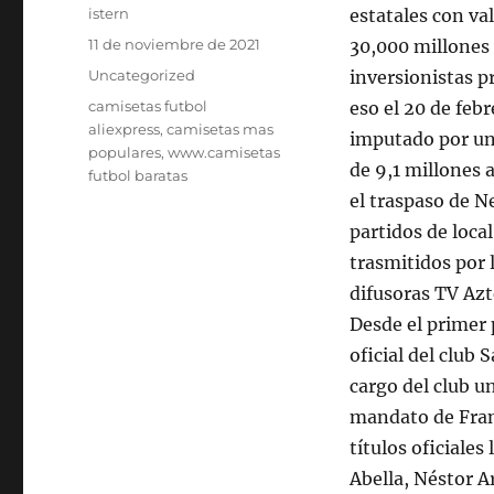
Autor
istern
estatales con va
Publicado
11 de noviembre de 2021
30,000 millones 
el
Categorías
Uncategorized
inversionistas p
Etiquetas
camisetas futbol
eso el 20 de febr
aliexpress
,
camisetas mas
imputado por un
populares
,
www.camisetas
de 9,1 millones 
futbol baratas
el traspaso de N
partidos de local
trasmitidos por
difusoras TV Azt
Desde el primer 
oficial del club
cargo del club u
mandato de Fran
títulos oficiales
Abella, Néstor A