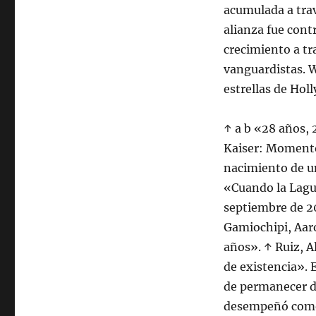
acumulada a trav
alianza fue contr
crecimiento a tr
vanguardistas. W
estrellas de Hol
↑ a b «28 años, 
Kaiser: Momentos
nacimiento de u
«Cuando la Lagun
septiembre de 20
Gamiochipi, Aar
años». ↑ Ruiz, A
de existencia». 
de permanecer du
desempeñó como 