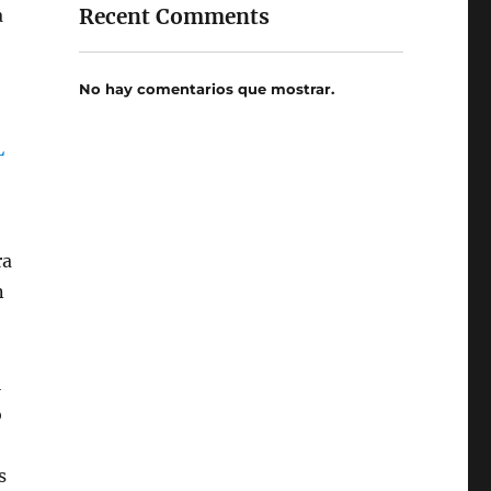
Recent Comments
a
No hay comentarios que mostrar.
ra
n
l
o
s