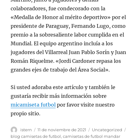
colaboradores, fue condecorado con la
«Medalla de Honor al mérito deportivo» por el
presidente de Paraguay, Fernando Lugo, como
premio a la sobresaliente labor cumplida en el
Mundial. El equipo argentino incluía a los
jugadores del Villarreal Juan Pablo Sorín y Juan
Román Riquelme. «Jordi Cardoner repasa los
grandes ejes de trabajo del Área Social».
Si usted adoraba este artículo y también le
gustaría recibir más información sobre
micamiseta futbol
por favor visite nuestro
propio sitio.
Autor
Publicado
Categorías
Etiqu
istern
11 de noviembre de 2021
Uncategorized
el
blog camisetas de futbol
,
camisetas de futbol mandar