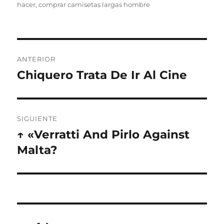
hacer
,
comprar camisetas largas hombre
Navegación
ANTERIOR
de
Chiquero Trata De Ir Al Cine
Entrada
anterior:
entradas
SIGUIENTE
↑ «Verratti And Pirlo Against
Entrada
siguiente:
Malta?