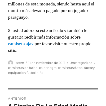
millones de esta moneda, siendo hasta aquí el
monto más elevado pagado por un jugador
paraguayo.
Si usted adoraba este artículo y también le
gustaría recibir más información sobre
camiseta ajax
por favor visite nuestro propio
sitio.
Autor
Publicado
Categorías
Etiqu
istern
11 de noviembre de 2021
Uncategorized
el
camisetas de futbol color negro
,
camisetas futbol factory
,
equipacion futbol niña
Navegación
ANTERIOR
de
Entrada