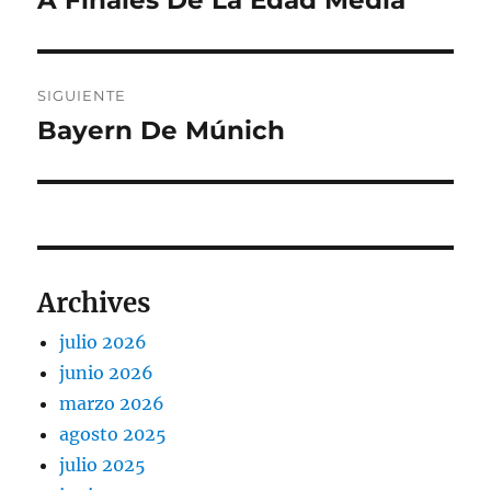
A Finales De La Edad Media
anterior:
entradas
SIGUIENTE
Bayern De Múnich
Entrada
siguiente:
Archives
julio 2026
junio 2026
marzo 2026
agosto 2025
julio 2025