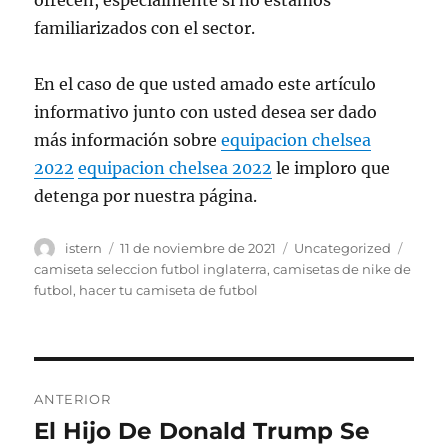
ofrecen, especialmente si no estamos
familiarizados con el sector.
En el caso de que usted amado este artículo
informativo junto con usted desea ser dado
más información sobre
equipacion chelsea
2022
equipacion chelsea 2022
le imploro que
detenga por nuestra página.
Autor
Publicado
Categorías
Etiqu
istern
11 de noviembre de 2021
Uncategorized
el
camiseta seleccion futbol inglaterra
,
camisetas de nike de
futbol
,
hacer tu camiseta de futbol
Navegación
ANTERIOR
de
El Hijo De Donald Trump Se
Entrada