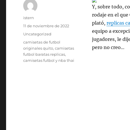
Y, sobre todo, c
rodaje en el que
Autor
istern
plató,
replicas c
Publicado
11 de noviembre de 2022
equipo a excepci
el
Categorías
Uncategorized
jugadores, le di
Etiquetas
camisetas de futbol
pero no creo…
originales quito
,
camisetas
futbol baratas replicas
,
camisetas futbol y nba thai