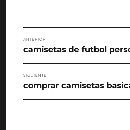
Navegación
ANTERIOR
de
camisetas de futbol pers
Entrada
anterior:
entradas
SIGUIENTE
comprar camisetas basic
Entrada
siguiente: