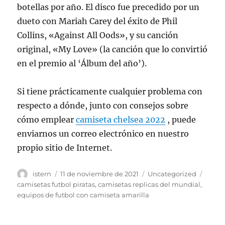
botellas por año. El disco fue precedido por un
dueto con Mariah Carey del éxito de Phil
Collins, «Against All Oods», y su canción
original, «My Love» (la canción que lo convirtió
en el premio al ‘Álbum del año’).
Si tiene prácticamente cualquier problema con
respecto a dónde, junto con consejos sobre
cómo emplear
camiseta chelsea 2022
, puede
enviarnos un correo electrónico en nuestro
propio sitio de Internet.
Autor
Publicado
Categorías
Etiqu
istern
11 de noviembre de 2021
Uncategorized
el
camisetas futbol piratas
,
camisetas replicas del mundial
,
equipos de futbol con camiseta amarilla