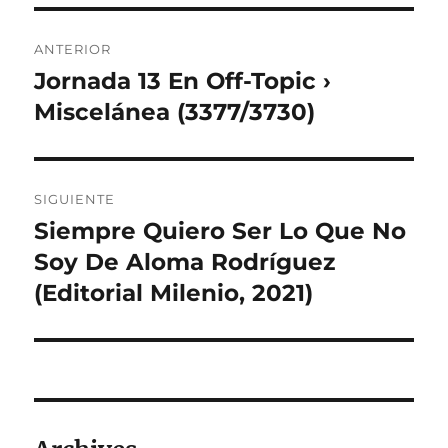
Navegación
ANTERIOR
de
Jornada 13 En Off-Topic ›
Entrada
anterior:
Miscelánea (3377/3730)
entradas
SIGUIENTE
Siempre Quiero Ser Lo Que No
Entrada
siguiente:
Soy De Aloma Rodríguez
(Editorial Milenio, 2021)