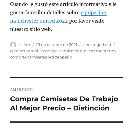
Cuando le gustó este artículo informativo y le
gustaría recibir detalles sobre
equipacion
manchester united 2022
por favor visite
nuestro sitio web.
Autor
Publicado
Categorías
Etiquet
istern
29 de octubre de 2021
Uncategorized
el
camisetas replicas barça
,
camisetas replicas monterrey
,
comprar camisetas led zeppelin
Navegación
ANTERIOR
de
Compra Camisetas De Trabajo
Entrada
anterior:
Al Mejor Precio – Distinción
entradas