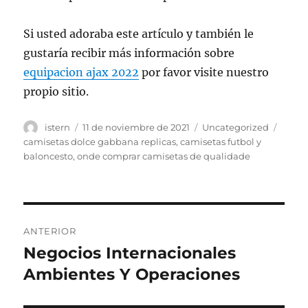
Si usted adoraba este artículo y también le
gustaría recibir más información sobre
equipacion ajax 2022
por favor visite nuestro
propio sitio.
Autor
Publicado
Categorías
Etiqu
istern
11 de noviembre de 2021
Uncategorized
el
camisetas dolce gabbana replicas
,
camisetas futbol y
baloncesto
,
onde comprar camisetas de qualidade
Navegación
ANTERIOR
de
Negocios Internacionales
Entrada
anterior:
Ambientes Y Operaciones
entradas